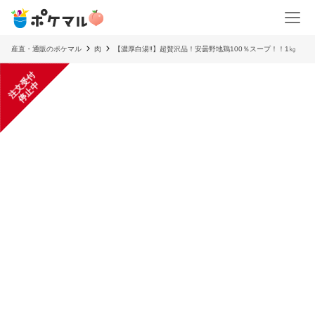
産直・通販のポケマル
肉
【濃厚白湯‼】超贅沢品！安曇野地鶏100％スープ！！1㎏
注
文
受
付
停
止
中