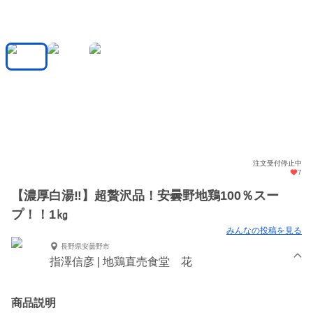
注文受付停止中
7
【濃厚白湯‼】超贅沢品！安曇野地鶏100％スー
プ！！1㎏
みんなの投稿を見る
長野県安曇野市
指澤信彦 | 地鶏直売食堂 花
商品説明