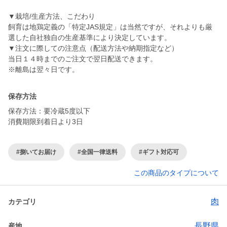
▼栽培/生産方法、こだわり
飼育は地鶏定義の「特定JAS規定」は当然ですが、それよりも厳
選した自社独自の生産基準により決定しています。
▼注文に際しての注意点（配送方法や納期指定など）
当日１４時までのご注文で翌日配送できます。
※離島は翌々日です。
保存方法
保存方法：要冷蔵5度以下
消費期限到着日より3日
#捌いてお届け
#全国一律送料
#ギフト対応可
この商品のタイプについて
肉
カテゴリ
長野県
産地