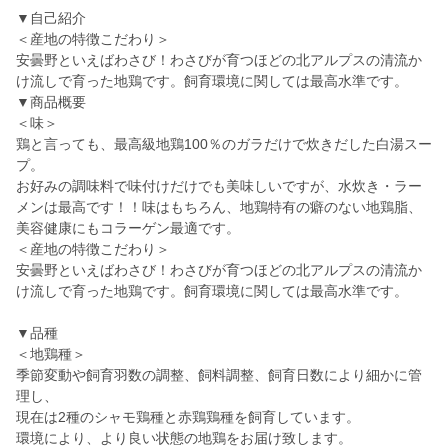
▼自己紹介
＜産地の特徴こだわり＞
安曇野といえばわさび！わさびが育つほどの北アルプスの清流か
け流しで育った地鶏です。飼育環境に関しては最高水準です。
▼商品概要
＜味＞
鶏と言っても、最高級地鶏100％のガラだけで炊きだした白湯スー
プ。
お好みの調味料で味付けだけでも美味しいですが、水炊き・ラー
メンは最高です！！味はもちろん、地鶏特有の癖のない地鶏脂、
美容健康にもコラーゲン最適です。
＜産地の特徴こだわり＞
安曇野といえばわさび！わさびが育つほどの北アルプスの清流か
け流しで育った地鶏です。飼育環境に関しては最高水準です。
▼品種
＜地鶏種＞
季節変動や飼育羽数の調整、飼料調整、飼育日数により細かに管
理し、
現在は2種のシャモ鶏種と赤鶏鶏種を飼育しています。
環境により、より良い状態の地鶏をお届け致します。