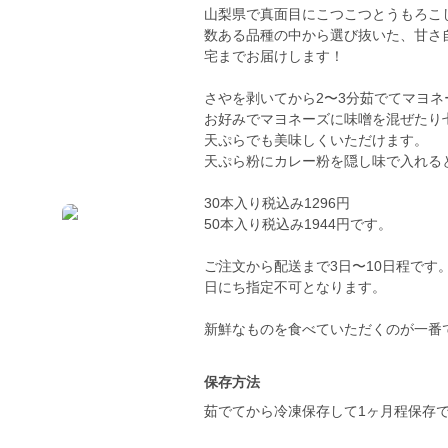
山梨県で真面目にこつこつとうもろこ
数ある品種の中から選び抜いた、甘さ
宅までお届けします！
さやを剥いてから2〜3分茹でてマヨ
お好みでマヨネーズに味噌を混ぜたり
天ぷらでも美味しくいただけます。
天ぷら粉にカレー粉を隠し味で入れる
30本入り税込み1296円
50本入り税込み1944円です。
ご注文から配送まで3日〜10日程です
日にち指定不可となります。
新鮮なものを食べていただくのが一番
保存方法
茹でてから冷凍保存して1ヶ月程保存