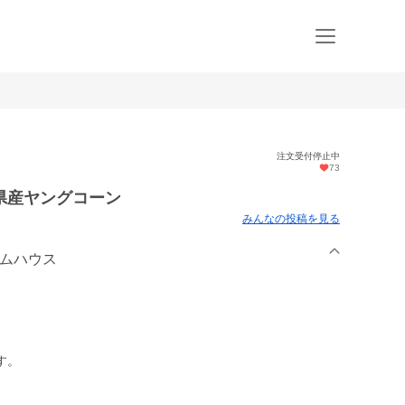
注文受付停止中
73
県産ヤングコーン
みんなの投稿を見る
ームハウス
す。