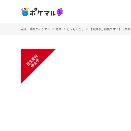
産直・通販のポケマル
野菜
とうもろこし
【新鮮さが自慢です！】山梨県
注
文
受
付
停
止
中