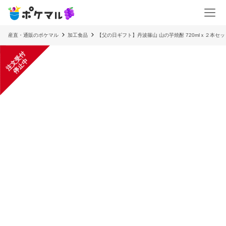
産直・通販のポケマル
加工食品
【父の日ギフト】丹波篠山 山の芋焼酎 720mlｘ２本セッ
注
文
受
付
停
止
中