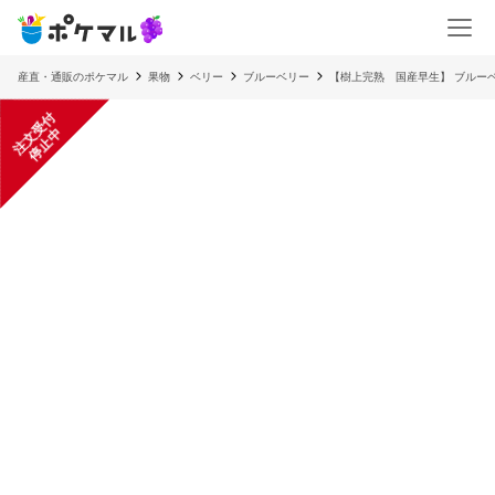
産直・通販のポケマル
果物
ベリー
ブルーベリー
【樹上完熟 国産早生】 ブルーベ
注
文
受
付
停
止
中