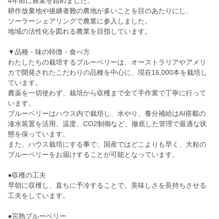
4年前に農業を始めました。
耕作放棄地や後継者難の農地が多いことを目のあたりにし、
ソーラーシェアリングで農業に参入しました。
地域の活性化を図れる農業を目指しています。
▼品種・味の特徴・食べ方
わたしたちの栽培するブルーベリーは、オーストラリアやアメリ
カで開発されたこだわりの品種を中心に、現在16,000本を栽培し
ています。
農薬を一切使わず、栽培から収穫まで全て手作業で丁寧に行って
います。
ブルーベリーはハウス内で栽培し、水やり、養分補給はAI搭載の
潅水装置を活用、温度、CO2制御など、徹底した管理で最適な状
態を保っています。
また、ハウス栽培にする事で、国産ではどこよりも早く、大粒の
ブルーベリーをお届けすることが可能となっています。
●収穫の工夫
早朝に収穫し、直ちに予冷することで、美味しさを長持ちさせる
工夫をしています。
●完熟ブルーベリー