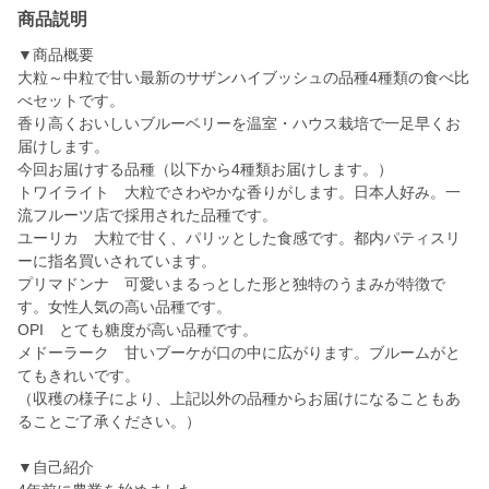
商品説明
▼商品概要
大粒～中粒で甘い最新のサザンハイブッシュの品種4種類の食べ比
べセットです。
香り高くおいしいブルーベリーを温室・ハウス栽培で一足早くお
届けします。
今回お届けする品種（以下から4種類お届けします。）
トワイライト 大粒でさわやかな香りがします。日本人好み。一
流フルーツ店で採用された品種です。
ユーリカ 大粒で甘く、パリッとした食感です。都内パティスリ
ーに指名買いされています。
プリマドンナ 可愛いまるっとした形と独特のうまみが特徴で
す。女性人気の高い品種です。
OPI とても糖度が高い品種です。
メドーラーク 甘いブーケが口の中に広がります。ブルームがと
てもきれいです。
（収穫の様子により、上記以外の品種からお届けになることもあ
ることご了承ください。）
▼自己紹介