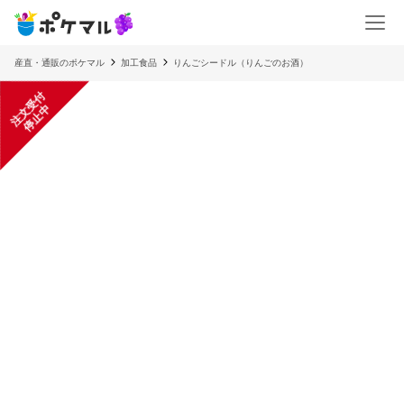
産直・通販のポケマル
加工食品
りんごシードル（りんごのお酒）
注
文
受
付
停
止
中