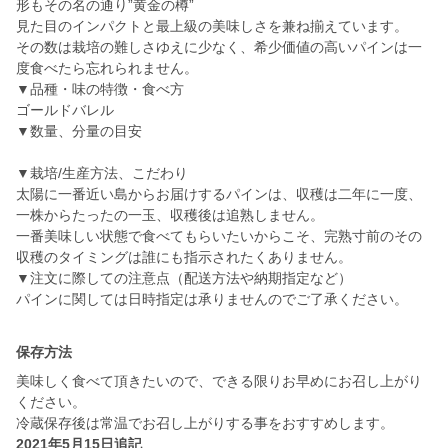
形もその名の通り”黄金の樽”
見た目のインパクトと最上級の美味しさを兼ね揃えています。
その数は栽培の難しさゆえに少なく、希少価値の高いパインは一
度食べたら忘れられません。
▼品種・味の特徴・食べ方
ゴールドバレル
▼数量、分量の目安
▼栽培/生産方法、こだわり
太陽に一番近い島からお届けするパインは、収穫は二年に一度、
一株からたったの一玉、収穫後は追熟しません。
一番美味しい状態で食べてもらいたいからこそ、完熟寸前のその
収穫のタイミングは誰にも指示されたくありません。
▼注文に際しての注意点（配送方法や納期指定など）
パインに関しては日時指定は承りませんのでご了承ください。
保存方法
美味しく食べて頂きたいので、できる限りお早めにお召し上がり
ください。
冷蔵保存後は常温でお召し上がりする事をおすすめします。
2021年5月15日追記