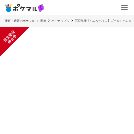
産直・通販のポケマル
果物
パイナップル
石垣島産【へんなパイン】ゴールドバレル
注
文
受
付
停
止
中