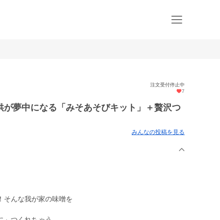
注文受付停止中
7
供が夢中になる「みそあそびキット」＋贅沢つ
みんなの投稿を見る
！そんな我が家の味噌を
に」つくれちゃう