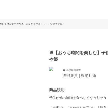
しむ】子供が夢中になる「みそあそびキット」＋贅沢つや姫
※【おうち時間を楽しむ】子
や姫
山形県鶴岡市
渡部康貴 | 與惣兵衛
商品説明
子供が他の味噌を食べなくなっちゃう
「自宅で」「自分たちの手で」「簡単