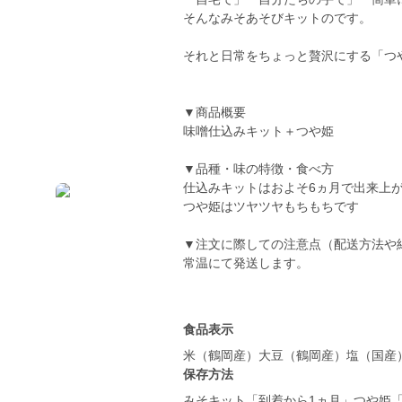
そんなみそあそびキットのです。
それと日常をちょっと贅沢にする「つ
▼商品概要
味噌仕込みキット＋つや姫
▼品種・味の特徴・食べ方
仕込みキットはおよそ6ヵ月で出来上
つや姫はツヤツヤもちもちです
▼注文に際しての注意点（配送方法や
常温にて発送します。
食品表示
米（鶴岡産）大豆（鶴岡産）塩（国産
保存方法
みそキット「到着から1ヵ月」つや姫「