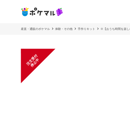
産直・通販のポケマル
体験・その他
手作りキット
※【おうち時間を楽
注
文
受
付
停
止
中