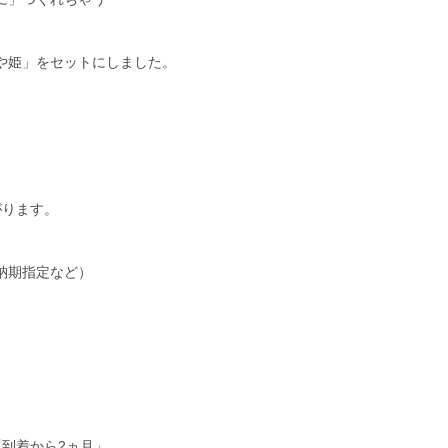
や姫」をセットにしました。
がります。
納期指定など）
）
到着から2ヵ月」