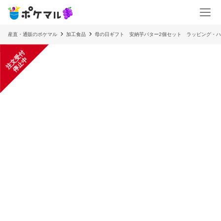
産直・通販のポケマル
加工食品
母の日ギフト 安納芋バター2個セット ラッピング・
注
文
受
付
停
止
中