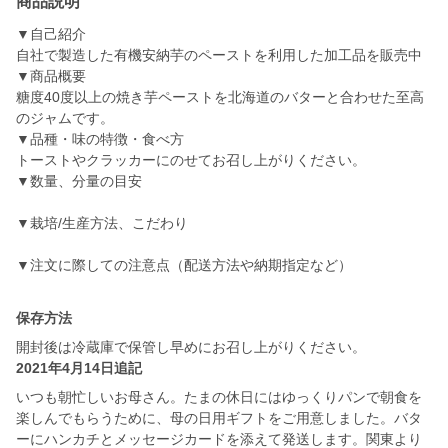
商品説明
▼自己紹介
自社で製造した有機安納芋のペーストを利用した加工品を販売中
▼商品概要
糖度40度以上の焼き芋ペーストを北海道のバターと合わせた至高
のジャムです。
▼品種・味の特徴・食べ方
トーストやクラッカーにのせてお召し上がりください。
▼数量、分量の目安
▼栽培/生産方法、こだわり
▼注文に際しての注意点（配送方法や納期指定など）
保存方法
開封後は冷蔵庫で保管し早めにお召し上がりください。
2021年4月14日追記
いつも朝忙しいお母さん。たまの休日にはゆっくりパンで朝食を
楽しんでもらうために、母の日用ギフトをご用意しました。バタ
ーにハンカチとメッセージカードを添えて発送します。関東より