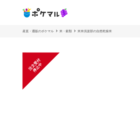
産直・通販のポケマル
米・穀類
米米倶楽部の自然乾燥米
注
文
受
付
停
止
中