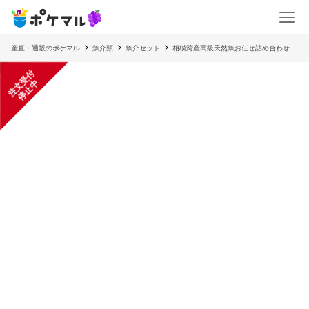
産直・通販のポケマル
魚介類
魚介セット
相模湾産高級天然魚お任せ詰め合わせ
注
文
受
付
停
止
中