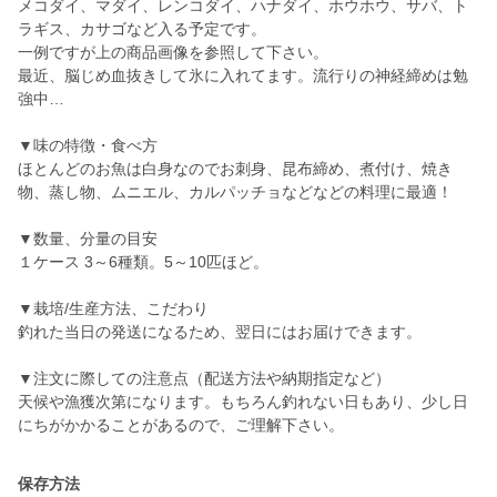
メコダイ、マダイ、レンコダイ、ハナダイ、ホウホウ、サバ、ト
ラギス、カサゴなど入る予定です。
一例ですが上の商品画像を参照して下さい。
最近、脳じめ血抜きして氷に入れてます。流行りの神経締めは勉
強中…
▼味の特徴・食べ方
ほとんどのお魚は白身なのでお刺身、昆布締め、煮付け、焼き
物、蒸し物、ムニエル、カルパッチョなどなどの料理に最適！
▼数量、分量の目安
１ケース 3～6種類。5～10匹ほど。
▼栽培/生産方法、こだわり
釣れた当日の発送になるため、翌日にはお届けできます。
▼注文に際しての注意点（配送方法や納期指定など）
天候や漁獲次第になります。もちろん釣れない日もあり、少し日
にちがかかることがあるので、ご理解下さい。
保存方法