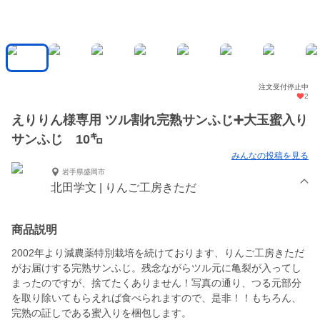
注文受付停止中
2
えりりん様専用 ツル割れ完熟サンふじ➕大玉蜜入り
サンふじ 10㌔
みんなの投稿を見る
岩手県盛岡市
北田学文 | りんご工房きただ
商品説明
2002年より減農薬特別栽培を続けております、りんご工房きただ
がお届けする完熟サンふじ。残念ながらツル元に亀裂が入ってし
まったのですが、捨てたくありません！写真の通り、つる元部分
を取り除いてもらえれば食べられますので、是非！！もちろん、
完熟の証しである蜜入りを梱包します。