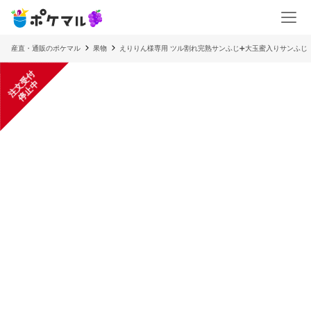
産直・通販のポケマル
果物
えりりん様専用 ツル割れ完熟サンふじ➕大玉蜜入りサンふじ 
注
文
受
付
停
止
中