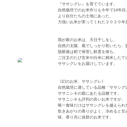
『ササシグレ』を育てています。
自然栽培でのお米作りも今年で14年目
より自分たちの土地にあった、
力強いお米が実ってくれた２０２０年
我が家のお米は、天日干しをし、
自然の太陽、風でしっかり乾いたら、
脱穀後は籾で保管し鮮度を保ち、
ご注文のたび玄米や白米に精米したて
ササシグレをお届けしています。
《幻のお米、ササシグレ》
自然栽培に適している品種「ササシグ
ササニシキの親にあたる品種です。
ササニシキも評判の良いお米ですが、
唯一食味だけはササシグレを越えられ
炊きあがりの香りがよく、冷めると甘
味、香り共に抜群のお米です。