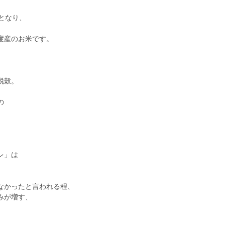
となり、
度産のお米です。
脱穀。
の
レ」は
なかったと言われる程、
みが増す、