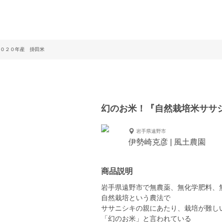
０２０年産 掛田米
幻のお米！『自然栽培米ササ
岩手県遠野市
伊勢崎克彦 | 風土農園
商品説明
岩手県遠野市で無農薬、無化学肥料、
自然栽培という農法で
ササニシキの親にあたり、栽培が難し
「幻のお米」と言われている