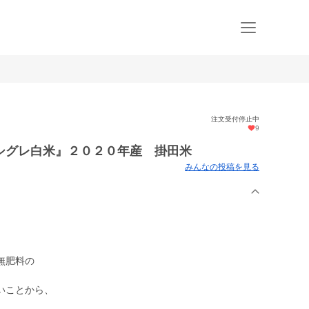
注文受付停止中
9
シグレ白米』２０２０年産 掛田米
みんなの投稿を見る
無肥料の
いことから、