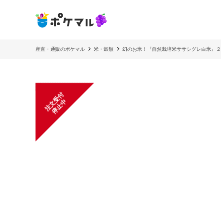
産直・通販のポケマル
米・穀類
幻のお米！『自然栽培米ササシグレ白米』２
注
文
受
付
停
止
中