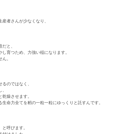
、
生産者さんが少なくなり、
培だと、
やし育つため、力強い稲になります。
せん。
」
せるのではなく、
し、
と乾燥させます。
る生命力全てを籾の一粒一粒にゆっくりと託すんです。
）と呼びます。