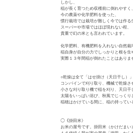
しかし、
稲が長く育つため収穫前に倒れやすく
今の農薬や化学肥料を使った、
慣行栽培では栽培が難しく今では作る
スーパーや市場ではほぼ現れない程、
貴重で幻の米とも言われています。
化学肥料、有機肥料を入れない自然栽
稲自身が自分の力でしっかりと根を生
実際１３年間稲が倒れたことはありま
○乾燥は全て「はせ掛け（天日干し）
コンバインで刈り取り、機械で乾燥さ
小さな刈り取り機で稲を刈り、天日干
太陽をいっぱい浴び、秋風でじっくり
稲穂はかけている間に、稲の持ってい
◯《掛田米》
お米の屋号です。掛田米（かけだまい