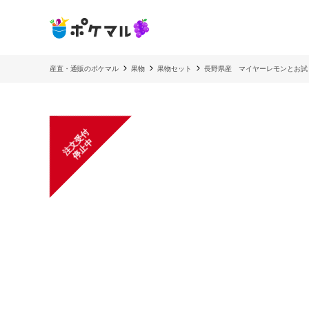
産直・通販のポケマル
果物
果物セット
長野県産 マイヤーレモンとお試
注
文
受
付
停
止
中