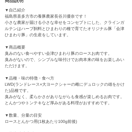
商品説明
▼自己紹介
福島県喜多方市の養豚農家長谷川優奈です！
小さな農家が届ける小さな幸せをコンセプトにした、クラインガ
ルテンはハーブ飼料とひまわりの種で育てたオリジナル豚「会津
ひまわり豚」の生産をしています。
▼商品概要
臭みのない食べやすい会津ひまわり豚のロースお肉です。
臭みがないので、シンプルな味付けでお肉本来の味をお楽しみい
ただけます。
▼品種・味の特徴・食べ方
LWD(ランドレース×大ヨークシャーの雌にデュロックの雄をかけ
た)品種です。
臭みがなく、柔らかさがありながらも食感が楽しめるお肉です。
とんかつやトンテキなど厚みがある料理がおすすめです。
▼数量、分量の目安
ロースとんかつ用(1枚あたり100g前後)