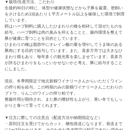
▼栽培/生産方法、こだわり
生後約80日の時に、体型や健康状態などから子豚を厳選。密飼い
をさけるため1頭あたり１平方メートル以上を確保した環境で飼育
しています。
餌はハーブ飼料に購入したひまわりの種を粉砕して混ぜたものを
給与。ハーブ飼料は肉の臭みを抑えることと、腸内環境を整えて
豚が健康に育つことを目的としています。
ひまわりの種は脂肪中にオレイン酸の量を増やしてうま味のある
豚肉にする目的で給与しています。また、喜多方市では大きなひ
まわり畑もあり、毎年多くの観光客を楽しませています。喜多方
が誇るひまわりをもっといかせないかと考え、豚に給与すること
にしました。
現在、冬季間限定で地元新鶴ワイナリーさんからいただくワイン
の搾り粕を給与。この時期のみの新鶴ワイナリーさんこだわりの
ブドウ、りんごのワインの搾り粕です。
整腸作用が期待され、また豚の嗜好性も上がり、寒い冬でもしっ
かりと食べて育ってくれます。
▼注文に際しての注意点（配送方法や納期指定など）
・原則注文を受けてからカット、梱包発送になります。発送まで
に1〜3日かかります。そのためお急ぎ指定は対応できない場合が