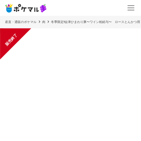
産直・通販のポケマル
肉
冬季限定❗️会津ひまわり豚〜ワイン粕給与〜 ロースとんかつ用
販売終了