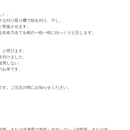
し）」
さな刈り取り機で稲を刈り、干し、
と乾燥させます。
る生命力全てを籾の一粒一粒にゆっくりと託します。
）と呼びます。
名付けました。
使用しない、
のお米です。
です。ご注文の時にお知らせください。
前後、または冷凍庫で半年）ササシグレ（冷暗所、または冷