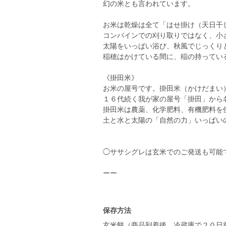
幻の米とも言われています。
お米は乾燥は全て「はせ掛け（天日干
コンバインでの刈り取りではなく、小
太陽をいっぱい浴び、秋風でじっくり
稲穂はかけている間に、稲の持ってい
《掛田米》
お米の屋号です。掛田米（かけだまい
１６代続く我が家の屋号「掛田」から
掛田米は農薬、化学肥料、有機肥料を
土と水と太陽の「自然の力」いっぱい
◯ササシグレは玄米でのご発送も可能
ーー
保存方法
玄米餅（商品到着後、冷蔵庫で２０日