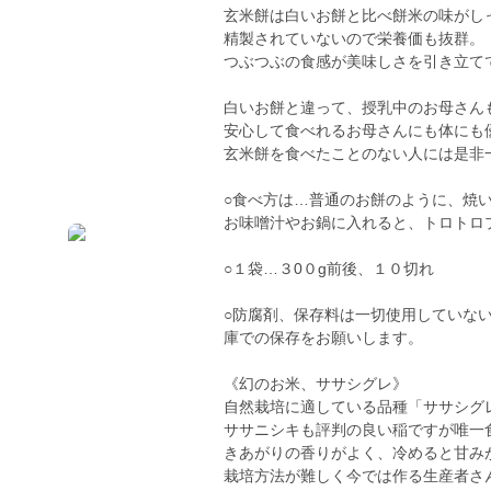
玄米餅は白いお餅と比べ餅米の味がし
精製されていないので栄養価も抜群。
つぶつぶの食感が美味しさを引き立て
白いお餅と違って、授乳中のお母さん
安心して食べれるお母さんにも体にも
玄米餅を食べたことのない人には是非
○食べ方は…普通のお餅のように、焼
お味噌汁やお鍋に入れると、トロトロ
○１袋…３0０g前後、１０切れ
○防腐剤、保存料は一切使用していな
庫での保存をお願いします。
《幻のお米、ササシグレ》
自然栽培に適している品種「ササシグ
ササニシキも評判の良い稲ですが唯一
きあがりの香りがよく、冷めると甘み
栽培方法が難しく今では作る生産者さ