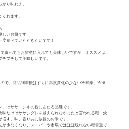
っかり味わえ、
てくれます。
も
優しいお餅です
一度食べていただきたいです！
いて食べてもお雑煮に入れても美味しいですが、オススメは
プチプチして美味しいです。
いので、商品到着後はすぐに温度変化の少ない冷蔵庫、冷凍
レ」はササニシキの親にあたる品種です。
食味だけはササシグレを越えられなかったと言われる程、炊
が増す、味、香り共に抜群のお米です。
んが少なくなり、スーパーや市場ではほぼ現れない程貴重で