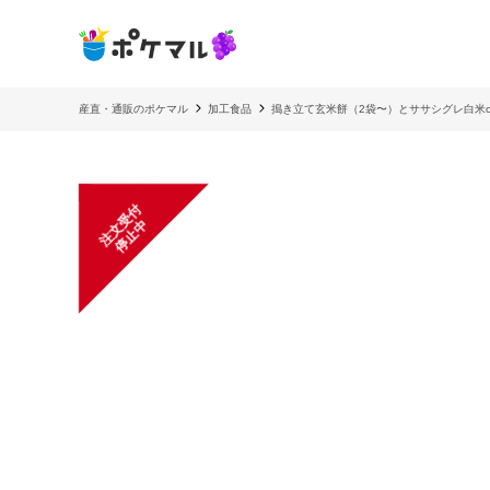
産直・通販のポケマル
加工食品
搗き立て玄米餅（2袋〜）とササシグレ白米
注
文
受
付
停
止
中