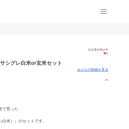
注文受付停止中
9
ササシグレ白米or玄米セット
みんなの投稿を見る
培で育った
、
（白米）』のセットです。