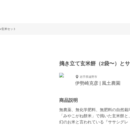
or玄米セット
搗き立て玄米餅（2袋〜）と
岩手県遠野市
伊勢崎克彦 | 風土農園
商品説明
無農薬、無化学肥料、無肥料の自然栽
「みやこがね餅米」で搗いた玄米餅と
幻のお米と言われている『ササシグレ