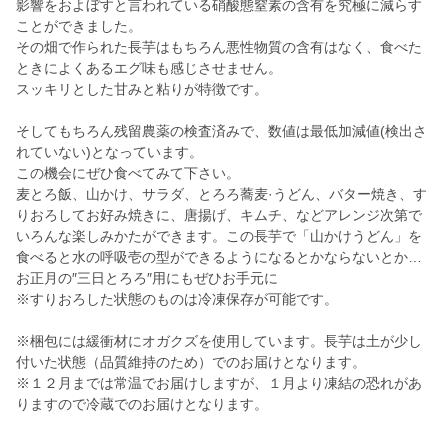
影響をおよぼすと言われている硝酸態窒素の含有を究極に減らす
ことができました。
その畑で作られた長芋はもちろん悪性物質の含有はなく、食べた
ときによくあるエグ味も感じさせません。
スッキリとした甘みと粘りが特徴です。
そしてもちろん残留農薬の検査済みで、数値は最低加減値(検出さ
れていない)となっています。
この機会にぜひ食べてみて下さい。
麦とろ飯、山かけ、サラダ、とろろ蕎麦·うどん、バター焼き、す
りおろしてお好み焼きに、唐揚げ、キムチ、などアレンジ次第で
いろんな楽しみかたができます。この長芋で「山かけうどん」を
食べると水の呼吸壱の型ができるようになるとかならないとか…
お正月の″三日とろろ″用にもぜひお手元に
※すりおろした状態のものは冷凍保存が可能です。
※梱包には緩衝材にオガクズを使用しています。長芋は土が少し
付いた状態（品質維持のため）でのお届けとなります。
※１２月までは常温でお届けしますが、１月より凍結の恐れがあ
りますので冷蔵でのお届けとなります。