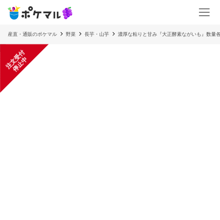
産直・通販のポケマル
野菜
長芋・山芋
濃厚な粘りと甘み『大正酵素ながいも』数量
注
文
受
付
停
止
中