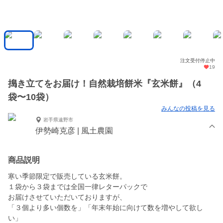
注文受付停止中
19
搗き立てをお届け！自然栽培餅米『玄米餅』（4
袋〜10袋）
みんなの投稿を見る
岩手県遠野市
伊勢崎克彦 | 風土農園
商品説明
寒い季節限定で販売している玄米餅。
１袋から３袋までは全国一律レターパックで
お届けさせていただいておりますが、
「３個より多い個数を」「年末年始に向けて数を増やして欲し
い」