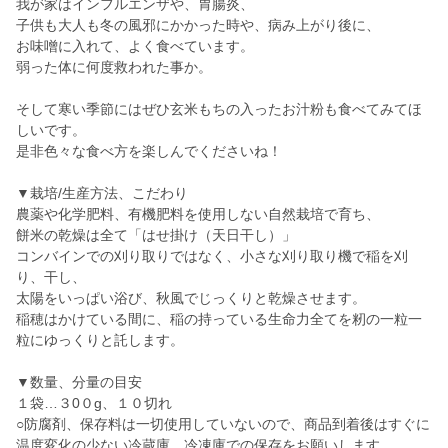
我が家はインフルエンザや、胃腸炎、
子供も大人も冬の風邪にかかった時や、病み上がり後に、
お味噌に入れて、よく食べています。
弱った体に何度救われた事か。
そして寒い季節にはぜひ玄米もちの入ったお汁粉も食べてみてほ
しいです。
是非色々な食べ方を楽しんでくださいね！
▼栽培/生産方法、こだわり
農薬や化学肥料、有機肥料を使用しない自然栽培で育ち、
餅米の乾燥は全て「はせ掛け（天日干し）」
コンバインでの刈り取りではなく、小さな刈り取り機で稲を刈
り、干し、
太陽をいっぱい浴び、秋風でじっくりと乾燥させます。
稲穂はかけている間に、稲の持っている生命力全てを籾の一粒一
粒にゆっくりと託します。
▼数量、分量の目安
１袋…３0０g、１０切れ
○防腐剤、保存料は一切使用していないので、商品到着後はすぐに
温度変化の少ない冷蔵庫、冷凍庫での保存をお願いします。