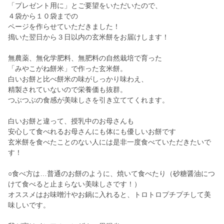
「プレゼント用に」とご要望をいただいたので、
４袋から１０袋までの
ページを作らせていただきました！
搗いた翌日から３日以内の玄米餅をお届けします！
無農薬、無化学肥料、無肥料の自然栽培で育った
「みやこがね餅米」で作った玄米餅。
白いお餅と比べ餅米の味がしっかり味わえ、
精製されていないので栄養価も抜群。
つぶつぶの食感が美味しさを引き立ててくれます。
白いお餅と違って、授乳中のお母さんも
安心して食べれるお母さんにも体にも優しいお餅です
玄米餅を食べたことのない人には是非一度食べていただきたいで
す！
○食べ方は…普通のお餅のように、焼いて食べたり（砂糖醤油につ
けて食べると止まらない美味しさです！）
オススメはお味噌汁やお鍋に入れると、トロトロプチプチして美
味しいです。