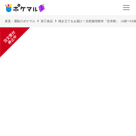
産直・通販のポケマル
加工食品
搗き立てをお届け！自然栽培餅米『玄米餅』（4袋〜10
注
文
受
付
停
止
中