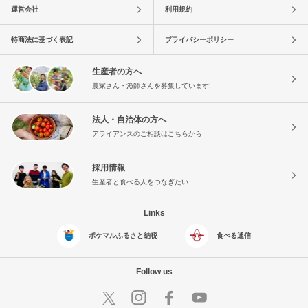
運営会社
利用規約
特商法に基づく表記
プライバシーポリシー
生産者の方へ
農家さん・漁師さんを募集しています!
法人・自治体の方へ
アライアンスのご相談はこちらから
採用情報
生産者と食べる人をつなぎたい
Links
ポケマルふるさと納税
食べる通信
Follow us