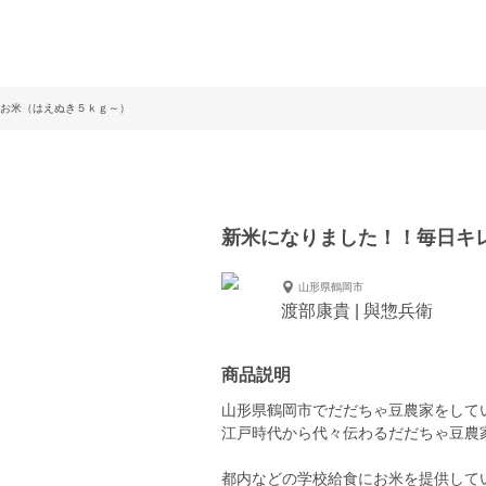
お米（はえぬき５ｋｇ～）
新米になりました！！毎日キ
山形県鶴岡市
渡部康貴 | 與惣兵衛
商品説明
山形県鶴岡市でだだちゃ豆農家をして
江戸時代から代々伝わるだだちゃ豆農
都内などの学校給食にお米を提供して