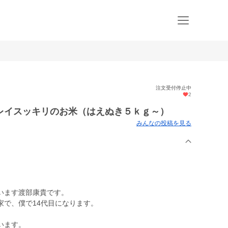
注文受付停止中
2
レイスッキリのお米（はえぬき５ｋｇ～）
みんなの投稿を見る
います渡部康貴です。
家で、僕で14代目になります。
います。