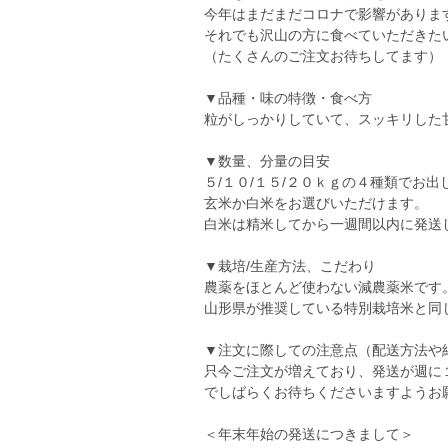
今年はまだまだコロナで影響がありま
それでも沢山の方に食べていただきた
（たくさんのご注文お待ちしてます）
▼品種・味の特徴・食べ方
粒がしっかりしていて、スッキリした
▼数量、分量の目安
５/１０/１５/２０ｋｇの４種類でお出
玄米か白米をお選びいただけます。
白米は精米してから一週間以内に発送
▼栽培/生産方法、こだわり
農薬をほとんど使わない減農薬米です
山形県が推奨している特別栽培米と同
▼注文に際しての注意点（配送方法や
只今ご注文が増えており、発送が週に
でしばらくお待ちくださいますようお
＜年末年始の発送につきまして＞