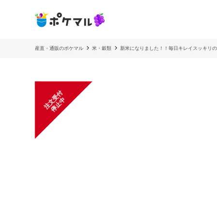
産直・通販のポケマル
米・穀類
新米になりました！！毎日キレイスッキリの
注
文
受
付
停
止
中