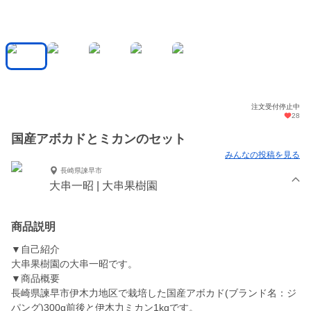
注文受付停止中
28
国産アボカドとミカンのセット
みんなの投稿を見る
長崎県諫早市
大串一昭 | 大串果樹園
商品説明
▼自己紹介
大串果樹園の大串一昭です。
▼商品概要
長崎県諫早市伊木力地区で栽培した国産アボカド(ブランド名：ジ
パング)300g前後と伊木力ミカン1kgです。