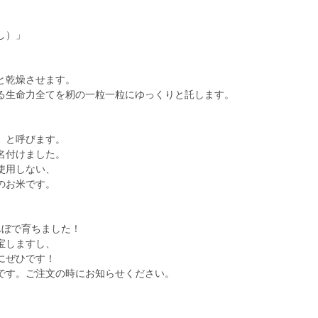
し）」
と乾燥させます。
る生命力全てを籾の一粒一粒にゆっくりと託します。
）と呼びます。
名付けました。
使用しない、
のお米です。
んぼで育ちました！
宝しますし、
にぜひです！
です。ご注文の時にお知らせください。