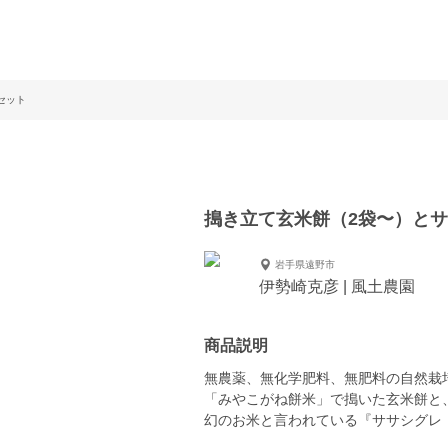
米セット
搗き立て玄米餅（2袋〜）と
岩手県遠野市
伊勢崎克彦 | 風土農園
商品説明
無農薬、無化学肥料、無肥料の自然栽
「みやこがね餅米」で搗いた玄米餅と
幻のお米と言われている『ササシグレ