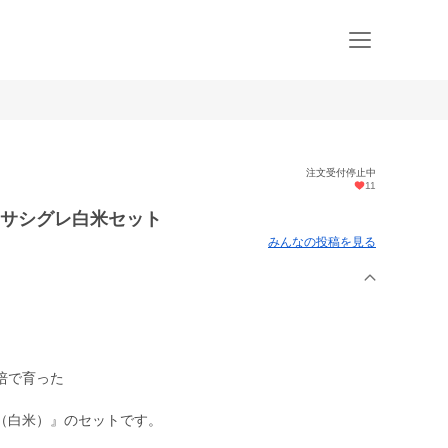
注文受付停止中
11
ササシグレ白米セット
みんなの投稿を見る
培で育った
、
（白米）』のセットです。