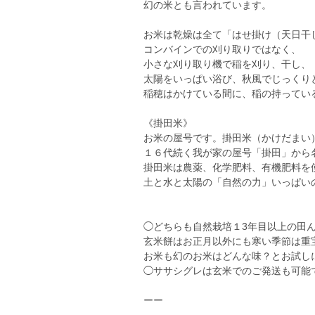
幻の米とも言われています。
お米は乾燥は全て「はせ掛け（天日干
コンバインでの刈り取りではなく、
小さな刈り取り機で稲を刈り、干し、
太陽をいっぱい浴び、秋風でじっくり
稲穂はかけている間に、稲の持ってい
《掛田米》
お米の屋号です。掛田米（かけだまい
１６代続く我が家の屋号「掛田」から
掛田米は農薬、化学肥料、有機肥料を
土と水と太陽の「自然の力」いっぱい
◯どちらも自然栽培１3年目以上の田
玄米餅はお正月以外にも寒い季節は重
お米も幻のお米はどんな味？とお試し
◯ササシグレは玄米でのご発送も可能
ーー