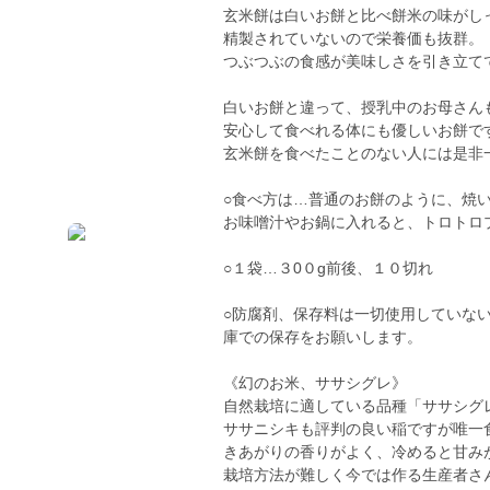
玄米餅は白いお餅と比べ餅米の味がし
精製されていないので栄養価も抜群。
つぶつぶの食感が美味しさを引き立て
白いお餅と違って、授乳中のお母さん
安心して食べれる体にも優しいお餅で
玄米餅を食べたことのない人には是非
○食べ方は…普通のお餅のように、焼
お味噌汁やお鍋に入れると、トロトロ
○１袋…３0０g前後、１０切れ
○防腐剤、保存料は一切使用していな
庫での保存をお願いします。
《幻のお米、ササシグレ》
自然栽培に適している品種「ササシグ
ササニシキも評判の良い稲ですが唯一
きあがりの香りがよく、冷めると甘み
栽培方法が難しく今では作る生産者さ