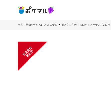
産直・通販のポケマル
加工食品
搗き立て玄米餅（2袋〜）とササシグレ白
注
文
受
付
停
止
中