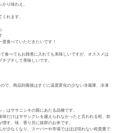
っかり味わえ、
てくれます。
も
す
一度食べていただきたいです！
いて食べてもお雑煮に入れても美味しいですが、オススメは
プチプチして美味しいです。
いので、商品到着後はすぐに温度変化の少ない冷蔵庫、冷凍
レ」はササニシキの親にあたる品種です。
食味だけはササシグレを越えられなかったと言われる程、炊
が増す、味、香り共に抜群のお米です。
んが少なくなり、スーパーや市場ではほぼ現れない程貴重で