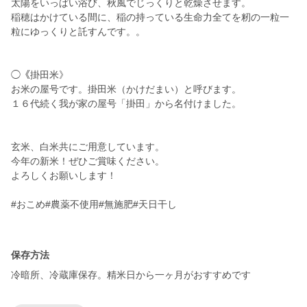
太陽をいっぱい浴び、秋風でじっくりと乾燥させます。
稲穂はかけている間に、稲の持っている生命力全てを籾の一粒一
粒にゆっくりと託すんです。。
◯《掛田米》
お米の屋号です。掛田米（かけだまい）と呼びます。
１６代続く我が家の屋号「掛田」から名付けました。
玄米、白米共にご用意しています。
今年の新米！ぜひご賞味ください。
よろしくお願いします！
#おこめ#農薬不使用#無施肥#天日干し
保存方法
冷暗所、冷蔵庫保存。精米日から一ヶ月がおすすめです