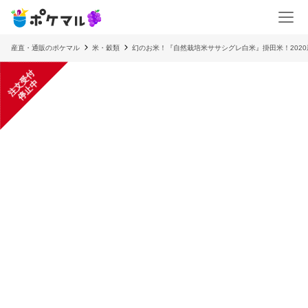
産直・通販のポケマル
米・穀類
幻のお米！『自然栽培米ササシグレ白米』掛田米！2020
注
文
受
付
停
止
中