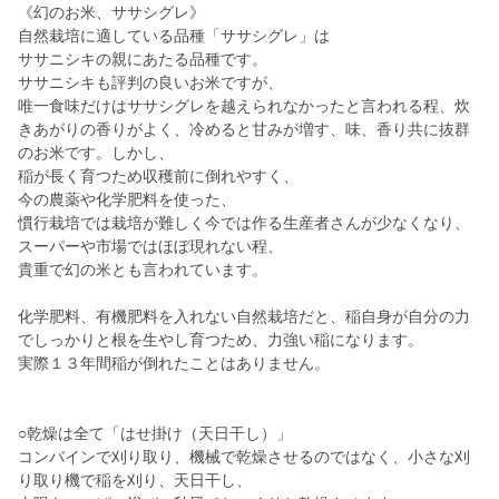
《幻のお米、ササシグレ》
自然栽培に適している品種「ササシグレ」は
ササニシキの親にあたる品種です。
ササニシキも評判の良いお米ですが、
唯一食味だけはササシグレを越えられなかったと言われる程、炊
きあがりの香りがよく、冷めると甘みが増す、味、香り共に抜群
のお米です。しかし、
稲が長く育つため収穫前に倒れやすく、
今の農薬や化学肥料を使った、
慣行栽培では栽培が難しく今では作る生産者さんが少なくなり、
スーパーや市場ではほぼ現れない程、
貴重で幻の米とも言われています。
化学肥料、有機肥料を入れない自然栽培だと、稲自身が自分の力
でしっかりと根を生やし育つため、力強い稲になります。
実際１３年間稲が倒れたことはありません。
○乾燥は全て「はせ掛け（天日干し）」
コンバインで刈り取り、機械で乾燥させるのではなく、小さな刈
り取り機で稲を刈り、天日干し、