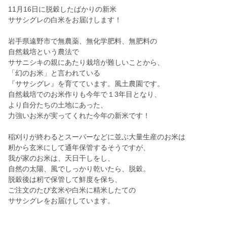
11月16日に脱穀したばかりの新米
ササシグレの白米をお届けします！
岩手県遠野市で無農薬、無化学肥料、無肥料の
自然栽培という農法で
ササニシキの親にあたり栽培が難しいことから、
「幻のお米」と言われている
『ササシグレ』を育てています。風土農園です。
自然栽培でのお米作りも今年で１3年目となり、
より自分たちの土地にあった、
力強いお米が実ってくれた今年の新米です！
稲刈りが終わるとスーパーなどに並ぶ大量生産のお米は
籾から玄米にして通年保管するそうですが、
我が家のお米は、天日干しをし、
自然の太陽、風でしっかり乾いたら、脱穀。
脱穀後は籾で保管して鮮度を保ち、
ご注文のたび玄米や白米に精米したての
ササシグレをお届けしています。