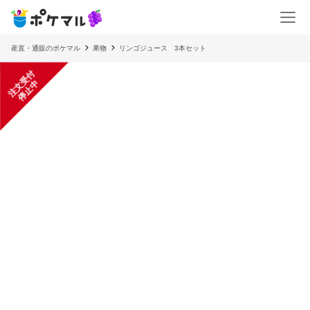
産直・通販のポケマル
果物
リンゴジュース 3本セット
注
文
受
付
停
止
中