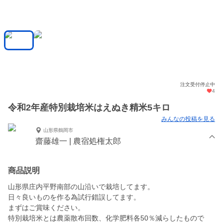
注文受付停止中
4
令和2年産特別栽培米はえぬき精米5キロ
みんなの投稿を見る
山形県鶴岡市
齋藤雄一 | 農宿処権太郎
商品説明
山形県庄内平野南部の山沿いで栽培してます。
日々良いものを作る為試行錯誤してます。
まずはご賞味ください。
特別栽培米とは農薬散布回数、化学肥料各50％減らしたもので