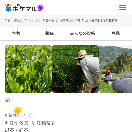
産直・通販のポケマル
生産者一覧
福岡県の生産者
堀江研多郎 | 堀江銘茶園
情報
投稿
みんなの投稿
商品
福岡県うきは市
堀江研多郎 | 堀江銘茶園
緑茶・紅茶