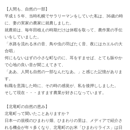
【人間も、自然の一部】

平成１５年、当時札幌でサラリーマンをしていた私は、36歳の時
に、妻の実家の農家に就農しました。

就農前は、毎年田植えの時期だけは休暇を取って、農作業の手伝
いをしていました。

「水路を流れる水の音、鳥や虫の羽ばたく音、夜にはカエルの大
合唱」

何にもないはずの小さな町なのに、耳をすませば、とても賑やか
で心地の良い音が聞こえてきて、

「ああ、人間も自然の一部なんだなあ。」と感じた記憶がありま
す。

転職を意識した時に、その時の感覚が、私を後押ししました。

そして現在・・・ますます農業が好きになっています。

【北竜町の自然の恵み】

北竜町って聞いたことありますか？

日本一の規模のひまわり畑、ひまわりの里は、メディアで紹介さ
れる機会が年々多くなり、北竜町のお米「ひまわりライス」は日