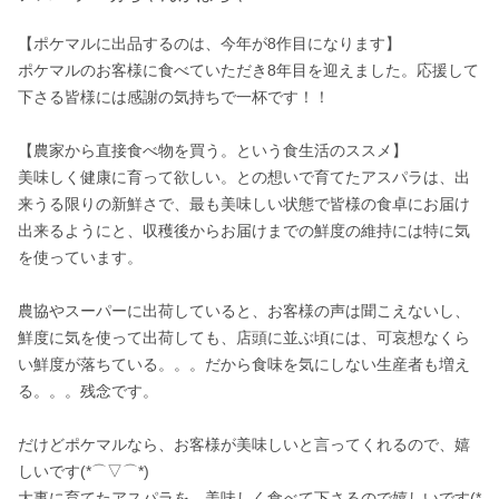
【ポケマルに出品するのは、今年が8作目になります】

ポケマルのお客様に食べていただき8年目を迎えました。応援して
下さる皆様には感謝の気持ちで一杯です！！

【農家から直接食べ物を買う。という食生活のススメ】

美味しく健康に育って欲しい。との想いで育てたアスパラは、出
来うる限りの新鮮さで、最も美味しい状態で皆様の食卓にお届け
出来るようにと、収穫後からお届けまでの鮮度の維持には特に気
を使っています。

農協やスーパーに出荷していると、お客様の声は聞こえないし、
鮮度に気を使って出荷しても、店頭に並ぶ頃には、可哀想なくら
い鮮度が落ちている。。。だから食味を気にしない生産者も増え
る。。。残念です。

だけどポケマルなら、お客様が美味しいと言ってくれるので、嬉
しいです(*⌒▽⌒*)　

大事に育てたアスパラを、美味しく食べて下さるので嬉しいです(*