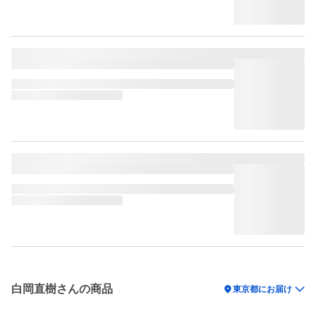
白岡直樹さんの商品
location_on
東京都にお届け