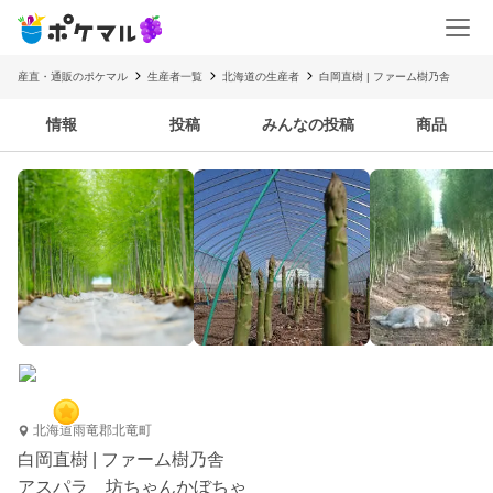
産直・通販のポケマル
生産者一覧
北海道の生産者
白岡直樹 | ファーム樹乃舎
情報
投稿
みんなの投稿
商品
北海道雨竜郡北竜町
白岡直樹 | ファーム樹乃舎
アスパラ 坊ちゃんかぼちゃ