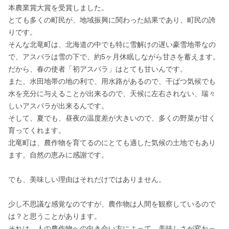
本農業賞大賞を受賞しました。

とても多くの町民が、地域振興に関わった結果であり、町民の誇
りです。

そんな北竜町は、北海道の中でも特に雪解けの遅い豪雪地帯なの
で、アスパラは雪の下で、約5ヶ月休眠しながら甘さを蓄えます。

だから、春の使者「初アスパラ」はとても甘いんです。

また、水田地帯の地の利で、用水路があるので、干ばつ気候でも
水を充分に与えることが出来るので、天候に左右されない、瑞々
しいアスパラが出来るんです。

そして、夏でも、昼夜の温度差が大きいので、多くの野菜が甘く
育ってくれます。

北竜町は、農作物を育てるのにとても適した気候の土地でもあり
ます。自然の恵みに感謝です。

でも、美味しい理由はそれだけではありません。

少し不思議な感覚なのですが、農作物は人間を観察しているので
は？と思うことがあります。

それは、人の農作物への向き合い方によって、美味しさが変わっ