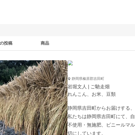
の投稿
商品
静岡県榛原郡吉田町
岩堀文人 | ご馳走畑
れんこん、お米、豆類
静岡県吉田町からお届けする、
私たちは静岡県吉田町にて、自
不使用・無施肥、ビニールマル
切にしています。
