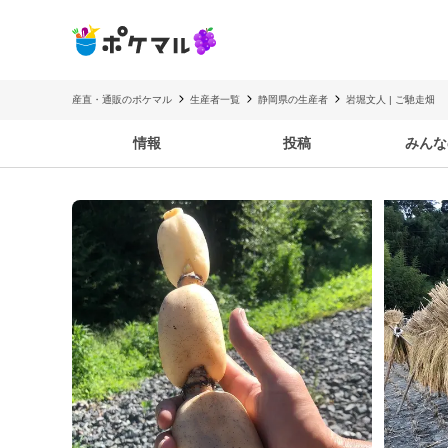
産直・通販のポケマル
生産者一覧
静岡県の生産者
岩堀文人 | ご馳走畑
情報
投稿
みんな