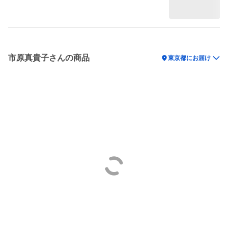
市原真貴子さんの商品
location_on
東京都にお届け