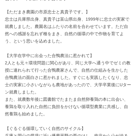
【ただまき農園の市原忠士と真貴子です。】

忠士は兵庫県出身、真貴子は富山県出身、1999年に忠士の実家で
就農しました。農園名はふたりの名前を合わせています。ただ自
然への感謝を忘れず種をまき、自然の循環の中で作物を育てよ
う、という思いを込めました。 

【大学在学中に出会った合鴨農法に惹かれて】

2人とも元々環境問題に関心があり、同じ大学へ通う中でゼミの教
授に連れられて行った合鴨農家さんで、自然の仕組みを生かした
合鴨農法の面白さに惹かれました。すぐにも実践したくなり、忠
士の実家に小さいながらも農地があったので、大学卒業後にUター
ン就農しました。 

また、就農数年後に図書館でたまたま自然卵養鶏の本に出会い、
養鶏を取り入れた自然に負担をかけない循環型農業に共感し、自
然養鶏も始めました。 

【ぐるぐる循環していく自然のサイクル】

兵庫と岡山の県境に近い播磨平野の西のはし、南北から山が迫る