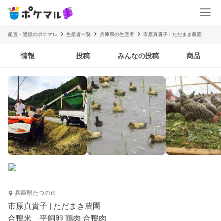
産直・通販のポケマル
生産者一覧
兵庫県の生産者
市原真貴子 | ただまき農園
情報
投稿
みんなの投稿
商品
兵庫県たつの市
市原真貴子 | ただまき農園
合鴨米 平飼卵 鶏肉 合鴨肉