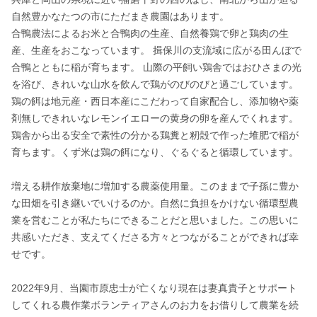
自然豊かなたつの市にただまき農園はあります。 

合鴨農法によるお米と合鴨肉の生産、自然養鶏で卵と鶏肉の生
産、生産をおこなっています。 揖保川の支流域に広がる田んぼで
合鴨とともに稲が育ちます。 山際の平飼い鶏舎ではおひさまの光
を浴び、きれいな山水を飲んで鶏がのびのびと過ごしています。 
鶏の餌は地元産・西日本産にこだわって自家配合し、添加物や薬
剤無しできれいなレモンイエローの黄身の卵を産んでくれます。 
鶏舎から出る安全で素性の分かる鶏糞と籾殻で作った堆肥で稲が
育ちます。くず米は鶏の餌になり、ぐるぐると循環しています。 

増える耕作放棄地に増加する農薬使用量。このままで子孫に豊か
な田畑を引き継いでいけるのか。自然に負担をかけない循環型農
業を営むことが私たちにできることだと思いました。この思いに
共感いただき、支えてくださる方々とつながることができれば幸
せです。 

2022年9月、当園市原忠士が亡くなり現在は妻真貴子とサポート
してくれる農作業ボランティアさんのお力をお借りして農業を続