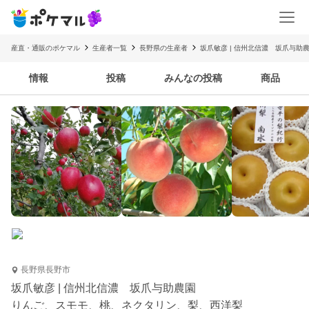
産直・通販のポケマル
生産者一覧
長野県の生産者
坂爪敏彦 | 信州北信濃 坂爪与助
情報
投稿
みんなの投稿
商品
長野県長野市
坂爪敏彦 | 信州北信濃 坂爪与助農園
りんご、スモモ、桃、ネクタリン、梨、西洋梨