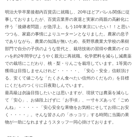
明治大学卒業後都内百貨店に就職し、20年ほどアパレル関係に従
事しておりましたが、百貨店業界の衰退と実家の両親の高齢化に
伴う「後継者問題」が急浮上、もう10年東京にいたい！！と思い
つつも、家庭の事情によりユーターンとなりました。農家の息子
でありながら、農業の知識が無いため、長野県農業大学校の果樹
部門で自分の子供のような世代と、栽培技術の習得や農業のイロ
ハを約2年間学びようやく親元に再就職。化学肥料を減らし減農薬
での栽培にこだわり、桃・梨・りんごを栽培しています。1等賞の
獲得は目指しませんけれど・・・・・、「安心・安全」信頼頂け
る、安くて値ごろな「たくさん食べたい信州のくだもの」を目標
にくだものつくりに日夜勤しんでいます。

最高級は勿論目指したいとは思いますが、現状では農薬を減らし
て「安心」、お値段上げずに「お手頃」、一寸キズあって「ごめ
んね」・・・・・「安心安全な果物をお気軽にそしてお得にお安
く・・・・」。そんな皆さんの「ホッコリ」する時間に当園の果
物が一助になれますようスタッフ一同心掛けております。