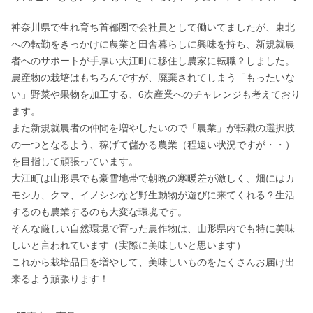
神奈川県で生れ育ち首都圏で会社員として働いてましたが、東北
への転勤をきっかけに農業と田舎暮らしに興味を持ち、新規就農
者へのサポートが手厚い大江町に移住し農家に転職？しました。

農産物の栽培はもちろんですが、廃棄されてしまう「もったいな
い」野菜や果物を加工する、6次産業へのチャレンジも考えており
ます。

また新規就農者の仲間を増やしたいので「農業」が転職の選択肢
の一つとなるよう、稼げて儲かる農業（程遠い状況ですが・・）
を目指して頑張っています。

大江町は山形県でも豪雪地帯で朝晩の寒暖差が激しく、畑にはカ
モシカ、クマ、イノシシなど野生動物が遊びに来てくれる？生活
するのも農業するのも大変な環境です。

そんな厳しい自然環境で育った農作物は、山形県内でも特に美味
しいと言われています（実際に美味しいと思います）

これから栽培品目を増やして、美味しいものをたくさんお届け出
来るよう頑張ります！