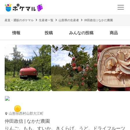
産直・通販のポケマル
生産者一覧
山形県の生産者
仲田政信 | なかだ農園
情報
投稿
みんなの投稿
商品
山形県西村山郡大江町
仲田政信 | なかだ農園
りんご、もも、すいか、きくらげ、うど、ドライフルーツ