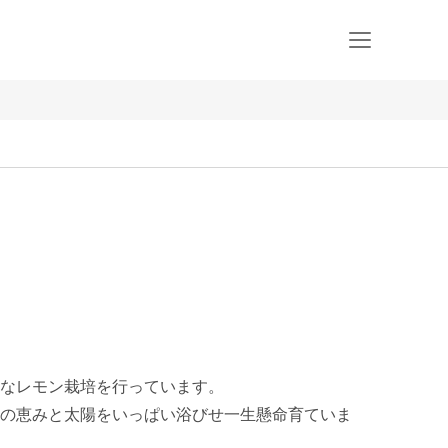
なレモン栽培を行っています。

の恵みと太陽をいっぱい浴びせ一生懸命育ていま