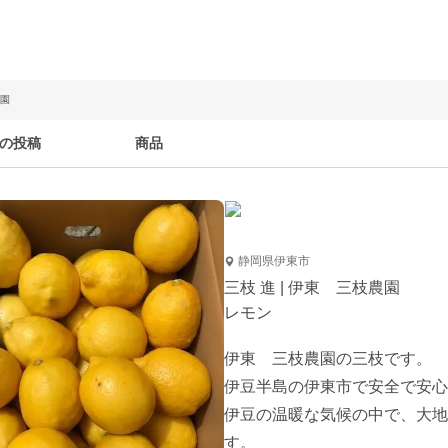
農園
の投稿
商品
静岡県伊東市
三枝 進 | 伊東 三枝農園
レモン
伊東　三枝農園の三枝です。

伊豆半島の伊東市で安全で安心
伊豆の温暖な気候の中で、大地
す。
