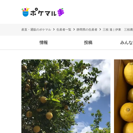
産直・通販のポケマル
生産者一覧
静岡県の生産者
三枝 進 | 伊東 三枝
情報
投稿
みんな