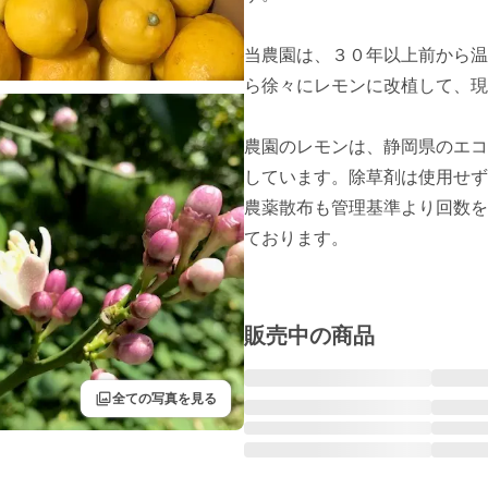
当農園は、３０年以上前から温
ら徐々にレモンに改植して、現
農園のレモンは、静岡県のエコ
しています。除草剤は使用せず
農薬散布も管理基準より回数を
ております。

販売中の商品
filter
全ての写真を見る