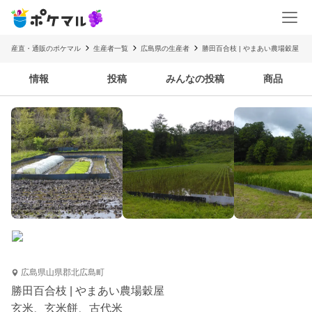
産直・通販のポケマル
生産者一覧
広島県の生産者
勝田百合枝 | やまあい農場穀屋
情報
投稿
みんなの投稿
商品
広島県山県郡北広島町
勝田百合枝 | やまあい農場穀屋
玄米、玄米餅、古代米