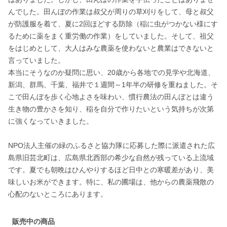
んでした。田んぼの作業は叔父が周りの草刈りをして、母と叔父
が防護服を着て、夏に2回ほどする防除（稲に虫がつかない様にす
るために薬をまく重労働の作業）をしていました。そして、祖父
をはじめとして、大人はみな農薬を使わないと農業はできないと
言っていました。

本当にそうなのか疑問に思い、20歳から各地での見学や北海道、
新潟、群馬、千葉、福井で１週間～1年半の研修を重ねました。そ
こで田んぼを歩く心地よさを味わい、慣行農法の田んぼとは違う
生き物の豊かさを知り、稲を自分で作りたいという気持ちが次第
に強くなっていきました。

NPO法人主催の緑のふるさと協力隊に応募した際に派遣された広
島県旧芸北町は、広島県北西部の希少な自然が残っている上流域
です。夏でも朝晩はひんやりするほど日中との寒暖差があり、美
味しいお米ができます。特に、私の圃場は、他からの農薬飛散の
販売中の商品