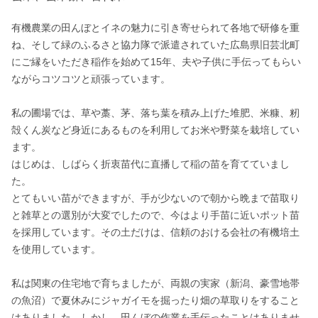
有機農業の田んぼとイネの魅力に引き寄せられて各地で研修を重
ね、そして緑のふるさと協力隊で派遣されていた広島県旧芸北町
にご縁をいただき稲作を始めて15年、夫や子供に手伝ってもらい
ながらコツコツと頑張っています。

私の圃場では、草や藁、茅、落ち葉を積み上げた堆肥、米糠、籾
殻くん炭など身近にあるものを利用してお米や野菜を栽培してい
ます。

はじめは、しばらく折衷苗代に直播して稲の苗を育てていまし
た。

とてもいい苗ができますが、手が少ないので朝から晩まで苗取り
と雑草との選別が大変でしたので、今はより手苗に近いポット苗
を採用しています。その土だけは、信頼のおける会社の有機培土
を使用しています。

私は関東の住宅地で育ちましたが、両親の実家（新潟、豪雪地帯
の魚沼）で夏休みにジャガイモを掘ったり畑の草取りをすること
はありました。しかし、田んぼの作業を手伝ったことはありませ