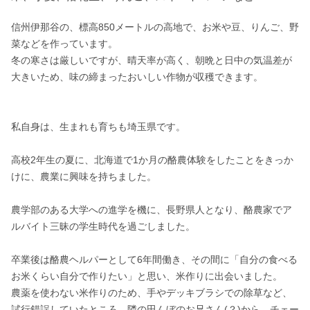
信州伊那谷の、標高850メートルの高地で、お米や豆、りんご、野
菜などを作っています。

冬の寒さは厳しいですが、晴天率が高く、朝晩と日中の気温差が
大きいため、味の締まったおいしい作物が収穫できます。

私自身は、生まれも育ちも埼玉県です。

高校2年生の夏に、北海道で1か月の酪農体験をしたことをきっか
けに、農業に興味を持ちました。

農学部のある大学への進学を機に、長野県人となり、酪農家でア
ルバイト三昧の学生時代を過ごしました。

卒業後は酪農ヘルパーとして6年間働き、その間に「自分の食べる
お米くらい自分で作りたい」と思い、米作りに出会いました。

農薬を使わない米作りのため、手やデッキブラシでの除草など、
試行錯誤していたところ、隣の田んぼのお兄さん(？)から、チェー