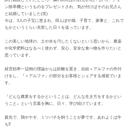
ン除草機というものをプレゼントされ、気が付けばそのお兄さん
と結婚していました(笑)

今は、3人の子宝に恵まれ、田んぼや畑、子育て、家事と、これで
もかというくらい充実した日々を送っています。

この美しい地球の、土や水を汚したくないという思いから、農薬
や化学肥料はなるべく使わず、安心、安全な食べ物を作りたいと
思っています。

経営効率一辺倒の理論からは距離を置き、自給＋アルファの作付
けをし、『＋アルファ』の部分をお客様とシェアする感覚でいま
す。

『どんな農業をするかということは、どんな生き方をするかとい
うこと』という言葉を胸に、日々、学び続けています。

庭先で、鶏やヤギ、ミツバチを飼うことが夢です。あわよくば牛
も⁉