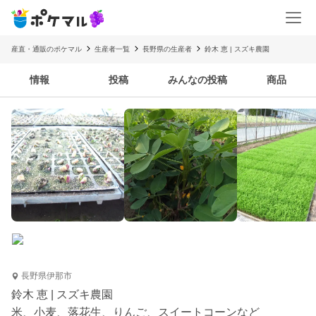
産直・通販のポケマル
生産者一覧
長野県の生産者
鈴木 恵 | スズキ農園
情報
投稿
みんなの投稿
商品
長野県伊那市
鈴木 恵 | スズキ農園
米、小麦、落花生、りんご、スイートコーンなど