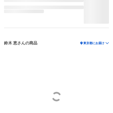
鈴木 恵さんの商品
location_on
東京都にお届け