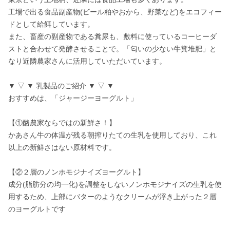
工場で出る食品副産物(ビール粕やおから、野菜など)をエコフィー
ドとして給餌しています。

また、畜産の副産物である糞尿も、敷料に使っているコーヒーダ
ストと合わせて発酵させることで。「匂いの少ない牛糞堆肥」と
なり近隣農家さんに活用していただいています。

▼ ▽ ▼ 乳製品のご紹介 ▼ ▽ ▼

おすすめは、「ジャージーヨーグルト」

【①酪農家ならではの新鮮さ！】

かあさん牛の体温が残る朝搾りたての生乳を使用しており、これ
以上の新鮮さはない原材料です。

【②２層のノンホモジナイズヨーグルト】

成分(脂肪分の均一化)を調整をしないノンホモジナイズの生乳を使
用するため、上部にバターのようなクリームが浮き上がった２層
のヨーグルトです
