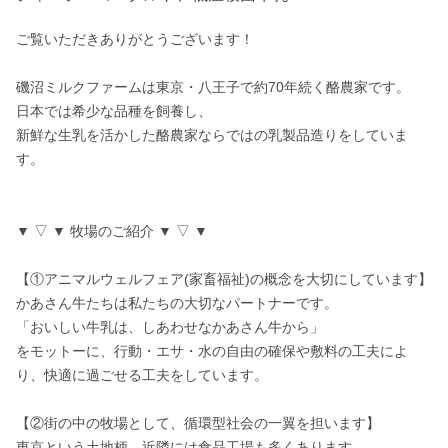
ご覧いただきありがとうございます！

磯沼ミルクファームは東京・八王子で約70年続く酪農家です。

日本では希少な品種を飼養し、

新鮮な生乳を活かした酪農家ならではの乳製品造りをしていま
す。

▼ ▽ ▼ 牧場のご紹介 ▼ ▽ ▼

【①アニマルウェルフェア(家畜福祉)の概念を大切にしています】

かあさん牛たちは私たちの大切なパートナーです。

「おいしい牛乳は、しあわせなかあさん牛から」

をモットーに、行動・エサ・水の自由の確保や敷料の工夫によ
り、快適に過ごせる工夫をしています。

【②街の中の牧場として、循環型社会の一翼を担います】

東京という土地柄、近隣には食品工場も多くあります。
