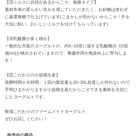
【③ミルクに自信があるからこそ、無糖タイプ】

素材本来の柔らかい甘みを感じていただきたく、お砂糖は使わず
に厳選無糖で仕上げています(ごまかしが効かないからこそ！牛を
大切に飼い、おいしいミルクを分けてもらっています)

【④乳酸菌が多く検出】

一般的な市販のヨーグルトの、約5~10倍に値する乳酸菌(5−10億
個/ml)が検出されていますので、整腸作用や免疫向上に寄与しま
す！

【⑤こだわりの小規模生産】

発酵時間が８時間、１回の製造量も20~30L程度しか作れないので
手間ひまかかりますが小規模生産だからこそできる素材を大切に
したヨーグルトです。

牧場こだわりのファームメイドヨーグルト、

ぜひお試しください！
販売中の商品