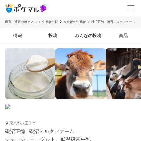
産直・通販のポケマル
生産者一覧
東京都の生産者
磯沼正徳 | 磯沼ミルクファーム
情報
投稿
みんなの投稿
商品
東京都八王子市
磯沼正徳 | 磯沼ミルクファーム
ジャージーヨーグルト、低温殺菌牛乳