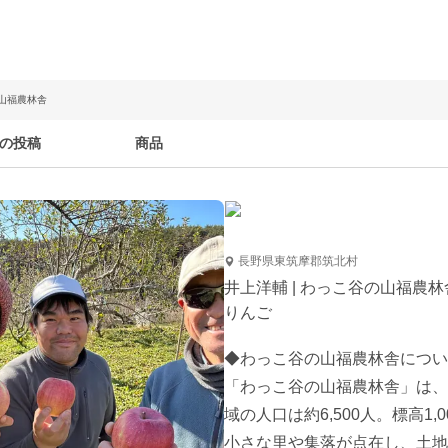
の山福農林舎
の投稿
商品
長野県東筑摩郡筑北村
井上洋輔 | わっこ谷の山福農林
りんご
◆わっこ谷の山福農林舎につい
「わっこ谷の山福農林舎」は、
域の人口は約6,500人。標高1
小さな里や集落が点在し、土地