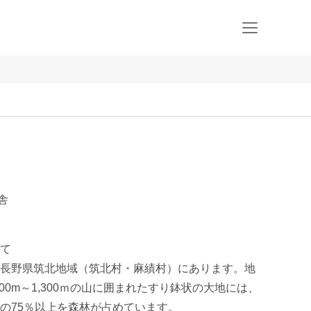
舎
て

長野県筑北地域（筑北村・麻績村）にあります。地
,000m～1,300ｍの山に囲まれたすり鉢状の大地には、
の75％以上を森林が占めています。
