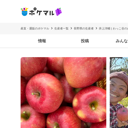
産直・通販のポケマル
生産者一覧
長野県の生産者
井上洋輔 | わっこ谷
情報
投稿
みんな