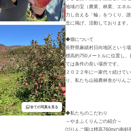
地域の宝（農業、林業、エネル
力し合える「輪」をつくり、誰
念に掲げ、活動しております。

◆畑について

長野県麻績村日向地区という場
標高約750メートルに位置し
ては条件の良い場所です。

２０２２年に一家代々続けてい
り、私たち山福農林舎がりんご
filter
全ての写真を見る
◆私たちのこだわり

～やまふくりんごの紹介～

⑴りんご園は標高760mの南斜