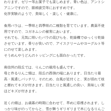
わります。ゼリー等お菓子でも楽しめます。青い色は、アントシ
アニンですので、眼精疲労等におすすめです。

化学実験のようで、美味しく・楽しく・健康に。

食用バラは、一季咲と四季咲の二種類を育てています。農薬不使
用ですので、コガネムシの被害にあいます。

それでも、元気に咲いたバラの花びらを、乾燥機でゆっくり乾燥
させています。香りが良いので、アイスクリームやヨーグルト等
にのせて楽しみます。

そうめんやうどんのトッピングにも面白かったです。

南信州の段丘では、りんごの栽培も盛んです。

母と作るりんご畑は、段丘の西側の端にあります。日当たり最
高・風通しバッチリ。そのため、台風が近付くと、実が揺れて枝
と擦れてキズが付きます。日当たりと風通しの良い、美味しい実
ほどキズが付きます。

近くの畑は、お歳暮の時期に合わせて、早めに収穫されます。し
っかり味がのってからと、雪が舞うギリギリまで木になるりんご