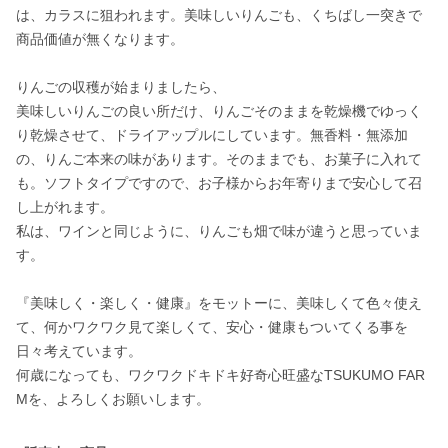
は、カラスに狙われます。美味しいりんごも、くちばし一突きで
商品価値が無くなります。

りんごの収穫が始まりましたら、

美味しいりんごの良い所だけ、りんごそのままを乾燥機でゆっく
り乾燥させて、ドライアップルにしています。無香料・無添加
の、りんご本来の味があります。そのままでも、お菓子に入れて
も。ソフトタイプですので、お子様からお年寄りまで安心して召
し上がれます。

私は、ワインと同じように、りんごも畑で味が違うと思っていま
す。

『美味しく・楽しく・健康』をモットーに、美味しくて色々使え
て、何かワクワク見て楽しくて、安心・健康もついてくる事を
日々考えています。

何歳になっても、ワクワクドキドキ好奇心旺盛なTSUKUMO FAR
Mを、よろしくお願いします。