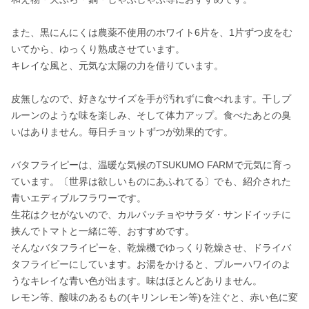
また、黒にんにくは農薬不使用のホワイト6片を、1片ずつ皮をむ
いてから、ゆっくり熟成させています。

キレイな風と、元気な太陽の力を借りています。

皮無しなので、好きなサイズを手が汚れずに食べれます。干しプ
ルーンのような味を楽しみ、そして体力アップ。食べたあとの臭
いはありません。毎日チョットずつが効果的です。

バタフライピーは、温暖な気候のTSUKUMO FARMで元気に育っ
ています。〔世界は欲しいものにあふれてる〕でも、紹介された
青いエディブルフラワーです。

生花はクセがないので、カルパッチョやサラダ・サンドイッチに
挟んでトマトと一緒に等、おすすめです。

そんなバタフライピーを、乾燥機でゆっくり乾燥させ、ドライバ
タフライピーにしています。お湯をかけると、プルーハワイのよ
うなキレイな青い色が出ます。味はほとんどありません。

レモン等、酸味のあるもの(キリンレモン等)を注ぐと、赤い色に変