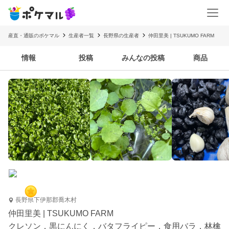
産直・通販のポケマル
生産者一覧
長野県の生産者
仲田里美 | TSUKUMO FARM
情報
投稿
みんなの投稿
商品
長野県下伊那郡喬木村
仲田里美 | TSUKUMO FARM
クレソン，黒にんにく，バタフライピー，食用バラ，林檎