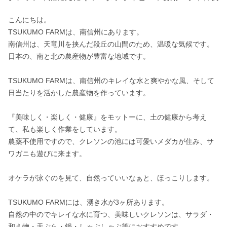
こんにちは。

TSUKUMO FARMは、南信州にあります。

南信州は、天竜川を挟んだ段丘の山間のため、温暖な気候です。
日本の、南と北の農産物が豊富な地域です。

TSUKUMO FARMは、南信州のキレイな水と爽やかな風、そして
日当たりを活かした農産物を作っています。

『美味しく・楽しく・健康』をモットーに、土の健康から考え
て、私も楽しく作業をしています。

農薬不使用ですので、クレソンの池には可愛いメダカが住み、サ
ワガニも遊びに来ます。

オケラが泳ぐのを見て、自然っていいなぁと、ほっこりします。

TSUKUMO FARMには、湧き水が3ヶ所あります。

自然の中のでキレイな水に育つ、美味しいクレソンは、サラダ・
和え物・天ぷら・鍋・しゃぶしゃぶ等におすすめです。
