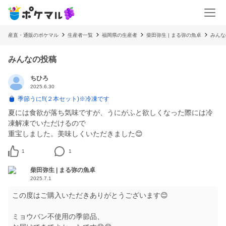
産直・通販のポケマル
生産者一覧
福岡県の生産者
柴田弥生 | まる弥の魚卓
みんな
みんなの投稿
ちひろ
2025.6.30
季節うに‼︎(２本セット)※冷凍です
夏には食欲が落ち気味ですが、うにがふと欲しくなった際には冷
凍解凍でいただけるので
重宝しました。美味しくいただきました😊
1
1
柴田弥生 | まる弥の魚卓
2025.7.1
この度はご購入いただきありがとうございます😊
ミョウバン不使用の季節品、