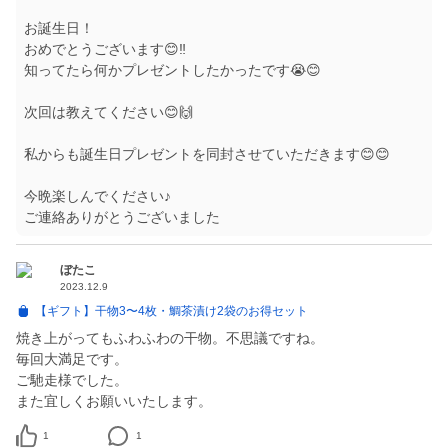
お誕生日！
おめでとうございます😊‼︎
知ってたら何かプレゼントしたかったです😭😊
次回は教えてください😊🙌
私からも誕生日プレゼントを同封させていただきます😊😊
今晩楽しんでください♪
ご連絡ありがとうございました
ぼたこ
2023.12.9
【ギフト】干物3〜4枚・鯛茶漬け2袋のお得セット
焼き上がってもふわふわの干物。不思議ですね。
毎回大満足です。
ご馳走様でした。
また宜しくお願いいたします。
1
1