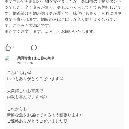
ポケマルでも沢山の干物を食べましたが、柴田様の干物がダント
ツでした。全く臭みが無く、身もふっくらしてとても美味しいで
す。鯛茶漬けも鯛の切り身が厚くて、味付けも良く、それにお刺
身でも食べれます。鯛飯の素はごぼうが入り鯛とよく合ってい
て、こちらも大満足です。
またすぐ注文します。よろしくお願いいたします。
1
1
柴田弥生 | まる弥の魚卓
2022.12.26
こんにちは😃
いつもありがとうございます😊
大変嬉しいお言葉で、
両親も喜んでます♪😊♪
これからも、
新鮮な魚をお届けできるよう頑張ります♪
ご連絡ありがとうございました😊