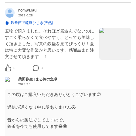
nomwarau
2023.6.28
鉄釜茹で乾燥ひじき(天然)
煮物で頂きました。それほど煮込んでないのに
すごく柔らかくて食べやすく、とっても美味し
く頂きました。写真の鉄釜を見てびっくり！夏
は特に大変な作業かと思います、感謝🙏また注
文させて頂きます！！
1
1
柴田弥生 | まる弥の魚卓
2023.7.1
この度はご購入いただきありがとうございます😊
返信が遅くなり申し訳ありません😭
昔からの製法でしてますので、
鉄釜を今でも使用してます😁😁