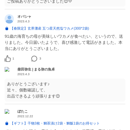
ご投稿ありがとうございました😊💛
オバシャ
2023.4.3
【春限定】玄界灘産 五つ星天然塩ワカメ(300*2袋)
91歳の海育ちの母が美味しいワカメが食べたい、というので、送
りました。今日届いたようで、喜び感激して電話がきました。本
当にありがとうございました。
1
3
柴田弥生 | まる弥の魚卓
2023.4.3
ありがとうございます♪
近々、個数確認して、
出品できるよう頑張ります😊
ぼたこ
2022.12.22
【ギフト】干物3枚・鯛茶漬け2袋・鯛飯1袋のお得セット