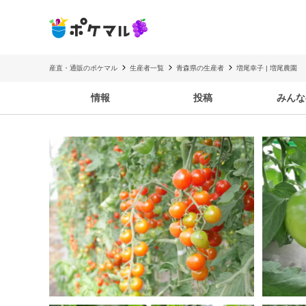
産直・通販のポケマル
生産者一覧
青森県の生産者
増尾幸子 | 増尾農園
情報
投稿
みんな