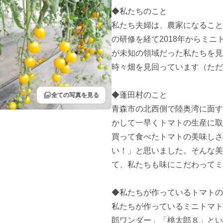
◆私たちのこと

私たち夫婦は、農家になること
の研修を経て2018年からミ
が未知の領域だった私たちを見
時々畑を見回っています（ただ
filter
◆蓬田村のこと

全ての写真を見る
青森市の北西側で陸奥湾に面す
かして一早くトマトの生産に取
買って食べたトマトの美味しさ
い！」と思いました。そんな美
て、私たちも味にこだわってミ
◆私たちが作っているトマトの
私たちが作っているミニトマト
郎ワンダー」「桃太郎８」とい