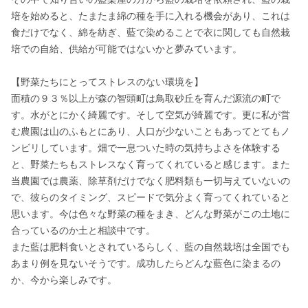
培を始めると、たまたま綿の種を手に入れる機会があり、これは
食だけでなく、綿を紡ぎ、藍で染めることで衣に関しても自然栽
培での自給、供給が可能ではないかと夢みています。

【野菜たちにとってストレスのない環境を】

面積の９３％以上が森の智頭町は鳥取砂丘を育んだ源流の町で
す。水がとにかく綺麗です。そして空気が綺麗です。更に私が営
む農園は山のふもとにあり、人口が少ないこともあってとてもノ
ンビリしています。畑で一息ついた時の気持ちよさを体験する
と、野菜たちもストレスなく育ってくれていると感じます。また
当農園では農薬、除草剤だけでなく肥料類も一切与えていないの
で、彼らのタイミング、スピードで気分よく育ってくれていると
思います。今は色々な野菜の種をまき、どんな野菜がこの土地に
合っているのか土と相談中です。

また藍は肥料食いとされているらしく、藍の自然栽培は全国でも
あまり例を見ないそうです。成功したらどんな藍色に染まるの
か、今から楽しみです。
