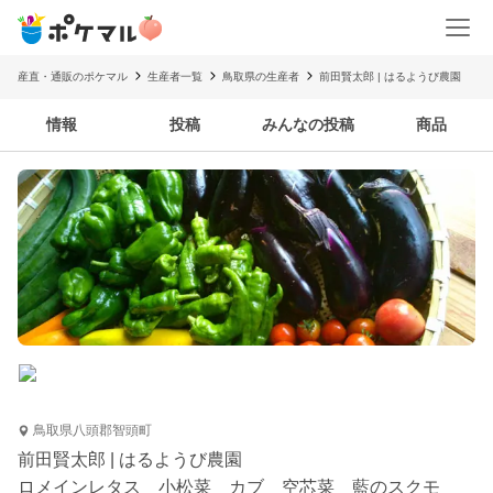
産直・通販のポケマル
生産者一覧
鳥取県の生産者
前田賢太郎 | はるようび農園
情報
投稿
みんなの投稿
商品
鳥取県八頭郡智頭町
前田賢太郎 | はるようび農園
ロメインレタス 小松菜 カブ 空芯菜 藍のスクモ