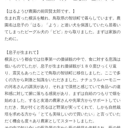
【はるようび農園の前田賢太郎です。】

生まれ育った横浜を離れ、鳥取県の智頭町で暮らしています。農
園名は息子の「はる」「よう」と迷い犬を保護していたら居着い
てしまったビーグル犬の「ビビ」から取りました。まずは家族の
ために。

【息子が生まれて】

横浜という都会では仕事第一の価値観の中で、食に対する意識は
低いものでしたが、息子が生まれ価値観が１８０度ひっくり返
り、震災もあったことで鳥取の智頭町に移住しました。ここで多
くの方から刺激と知識をいただきました。ナチュラルハーモニー
の河名さんの講演があり、それまで漠然と感じていて食品への違
和感に対して腑に落ちる感覚があり、まずは自給のつもりで畑を
始めました。すると友達の農家さんや先輩方からサポートしてい
ただき、気が付くと売るほど野菜が実ってくれて、しかも自然栽
培を求める方から「とても美味しいので買いたい」と言っていた
だく機会も度々あり農家としてスタートしました。

その中で知り合いの藍染屋の方から藍の栽培を依頼され、藍の栽