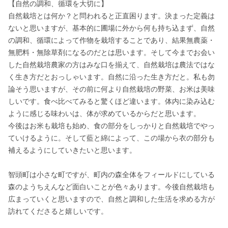
【自然の調和、循環を大切に】

自然栽培とは何か？と問われると正直困ります。決まった定義は
ないと思いますが、基本的に圃場に外から何も持ち込まず、自然
の調和、循環によって作物を栽培することであり、結果無農薬・
無肥料・無除草剤になるのだとは思います。そして今までお会い
した自然栽培農家の方はみな口を揃えて、自然栽培は農法ではな
く生き方だとおっしゃいます。自然に沿った生き方だと。私も勿
論そう思いますが、その前に何より自然栽培の野菜、お米は美味
しいです。食べ比べてみると驚くほど違います。体内に染み込む
ように感じる味わいは、体が求めているからだと思います。

今後はお米も栽培も始め、食の部分をしっかりと自然栽培でやっ
ていけるように。そして藍と綿によって、この場から衣の部分も
補えるようにしていきたいと思います。

智頭町は小さな町ですが、町内の森全体をフィールドにしている
森のようちえんなど面白いことが色々あります。今後自然栽培も
広まっていくと思いますので、自然と調和した生活を求める方が
訪れてくださると嬉しいです。