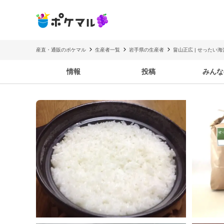
産直・通販のポケマル
生産者一覧
岩手県の生産者
畠山正広 | せったい
情報
投稿
みんな