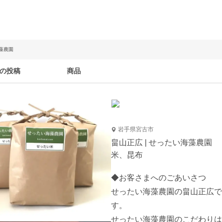
海藻農園
の投稿
商品
岩手県宮古市
畠山正広 | せったい海藻農園
米、昆布
◆お客さまへのごあいさつ

せったい海藻農園の畠山正広で
す。

せったい海藻農園のこだわりは