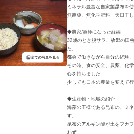
ミネラル豊富な自家製昆布を使
無農薬、無化学肥料、天日干し
◆農家/漁師になった経緯

32歳のとき脱サラ、故郷の田
た。

都会で働きながら自分の経験、
filter
全ての写真を見る
その時、食の安全、農薬、化学
心を持ちました。

少しでも日本の農業を変えて行
◆生産物・地域の紹介

海藻の王様である昆布の、ミネ
す。

昆布のアルギン酸が土をフカフ
わず
