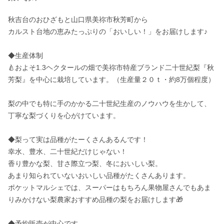
秋吉台のおひざもと山口県美祢市秋芳町から

カルスト台地の恵みたっぷりの「おいしい！」をお届けします♪ 

◆生産体制

🍐およそ1.3ヘクタールの畑で美祢市特産ブランド二十世紀梨『秋
芳梨』を中心に栽培しています。（生産量２０ｔ・約8万個程度）
梨の中でも特に手のかかる二十世紀生産のノウハウを生かして、
丁寧な梨づくりを心がけています。

◆梨って実は品種がたーくさんあるんです！

幸水、豊水、二十世紀だけじゃない！

香り豊かな梨、甘さ際立つ梨、冬においしい梨。

あまり知られていないおいしい品種がたくさんあります。

ポケットマルシェでは、スーパーはもちろん果物屋さんでもあま
りみかけない梨農家おすすめ品種の梨をお届けします🎁

◆予約販売が中心です。
