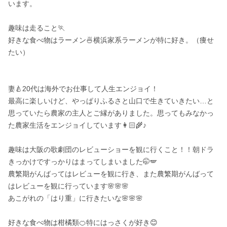
います。

趣味は走ること🏃

好きな食べ物はラーメン🍜横浜家系ラーメンが特に好き。（痩せ
たい）

妻🍐20代は海外でお仕事して人生エンジョイ！

最高に楽しいけど、やっぱりふるさと山口で生きていきたい…と
思っていたら農家の主人とご縁がありました。思ってもみなかっ
た農家生活をエンジョイしています👩🏻‍🌾♪

趣味は大阪の歌劇団のレビューショーを観に行くこと！！朝ドラ
きっかけですっかりはまってしまいました🤭🪽

農繁期がんばってはレビューを観に行き、また農繁期がんばって
はレビューを観に行っています🌸🌸🌸

あこがれの「はり重」に行きたいな🌸🌸🌸

好きな食べ物は柑橘類🍊特にはっさくが好き😊
