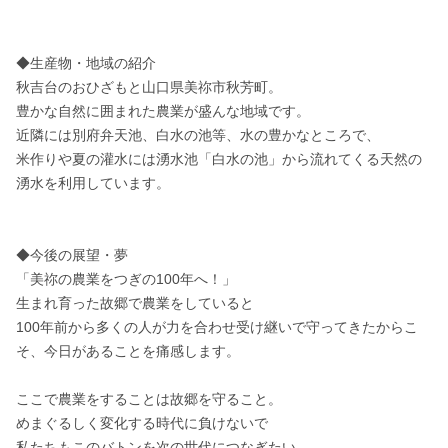
◆生産物・地域の紹介

秋吉台のおひざもと山口県美祢市秋芳町。

豊かな自然に囲まれた農業が盛んな地域です。

近隣には別府弁天池、白水の池等、水の豊かなところで、

米作りや夏の灌水には湧水池「白水の池」から流れてくる天然の
湧水を利用しています。

◆今後の展望・夢

「美祢の農業をつぎの100年へ！」

生まれ育った故郷で農業をしていると

100年前から多くの人が力を合わせ受け継いで守ってきたからこ
そ、今日があることを痛感します。

ここで農業をすることは故郷を守ること。

めまぐるしく変化する時代に負けないで

私たちもこのバトンを次の世代につなぎたい。
