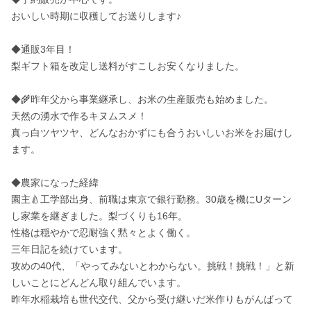
おいしい時期に収穫してお送りします♪

◆通販3年目！

梨ギフト箱を改定し送料がすこしお安くなりました。

◆🌾昨年父から事業継承し、お米の生産販売も始めました。

天然の湧水で作るキヌムスメ！

真っ白ツヤツヤ、どんなおかずにも合うおいしいお米をお届けし
ます。

◆農家になった経緯

園主🍐工学部出身、前職は東京で銀行勤務。30歳を機にUターン
し家業を継ぎました。梨づくりも16年。

性格は穏やかで忍耐強く黙々とよく働く。

三年日記を続けています。

攻めの40代、「やってみないとわからない。挑戦！挑戦！」と新
しいことにどんどん取り組んでいます。

昨年水稲栽培も世代交代、父から受け継いだ米作りもがんばって