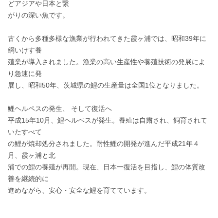
どアジアや日本と繋

がりの深い魚です。

古くから多種多様な漁業が行われてきた霞ヶ浦では、昭和39年に
網いけす養

殖業が導入されました。漁業の高い生産性や養殖技術の発展によ
り急速に発

展し、昭和50年、茨城県の鯉の生産量は全国1位となりました。

鯉ヘルペスの発生、 そして復活へ

平成15年10月、鯉ヘルペスが発生。養殖は自粛され、飼育されて
いたすべて

の鯉が焼却処分されました。耐性鯉の開発が進んだ平成21年４
月、霞ヶ浦と北

浦での鯉の養殖が再開。現在、日本一復活を目指し、鯉の体質改
善を継続的に

進めながら、安心・安全な鯉を育てています。
