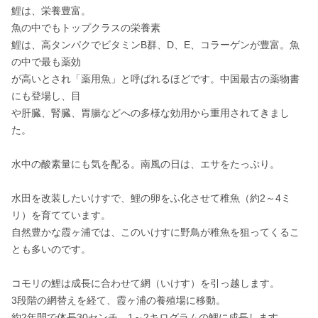
鯉は、栄養豊富。

魚の中でもトップクラスの栄養素

鯉は、高タンパクでビタミンB群、D、E、コラーゲンが豊富。魚
の中で最も薬効

が高いとされ「薬用魚」と呼ばれるほどです。中国最古の薬物書
にも登場し、目

や肝臓、腎臓、胃腸などへの多様な効用から重用されてきまし
た。

水中の酸素量にも気を配る。南風の日は、エサをたっぷり。

水田を改装したいけすで、鯉の卵をふ化させて稚魚（約2～4ミ
リ）を育てています。

自然豊かな霞ヶ浦では、このいけすに野鳥が稚魚を狙ってくるこ
とも多いのです。

コモリの鯉は成長に合わせて網（いけす）を引っ越します。

3段階の網替えを経て、霞ヶ浦の養殖場に移動。

約2年間で体長30センチ、1～2キログラムの鯉に成長します。
