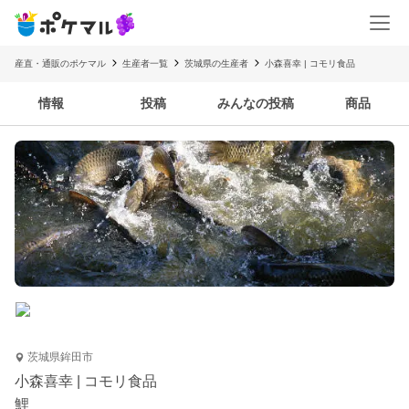
産直・通販のポケマル
生産者一覧
茨城県の生産者
小森喜幸 | コモリ食品
情報
投稿
みんなの投稿
商品
茨城県鉾田市
小森喜幸 | コモリ食品
鯉