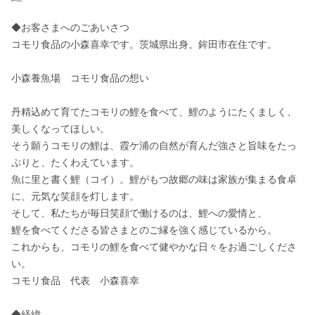
◆お客さまへのごあいさつ

コモリ食品の小森喜幸です。茨城県出身。鉾田市在住です。

小森養魚場　コモリ食品の想い

丹精込めて育てたコモリの鯉を食べて、鯉のようにたくましく、
美しくなってほしい。

そう願うコモリの鯉は、霞ケ浦の自然が育んだ強さと旨味をたっ
ぷりと、たくわえています。

魚に里と書く鯉（コイ）。鯉がもつ故郷の味は家族が集まる食卓
に、元気な笑顔を灯します。

そして、私たちが毎日笑顔で働けるのは、鯉への愛情と、

鯉を食べてくださる皆さまとのご縁を強く感じているから。

これからも、コモリの鯉を食べて健やかな日々をお過ごしくださ
い。

コモリ食品　代表　小森喜幸

◆経緯
