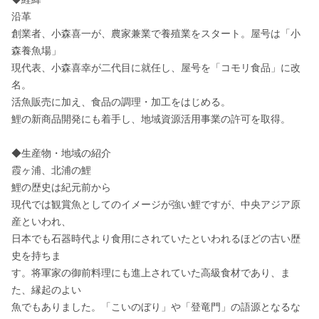
沿革

創業者、小森喜一が、農家兼業で養殖業をスタート。屋号は「小
森養魚場」

現代表、小森喜幸が二代目に就任し、屋号を「コモリ食品」に改
名。

活魚販売に加え、食品の調理・加工をはじめる。

鯉の新商品開発にも着手し、地域資源活用事業の許可を取得。

◆生産物・地域の紹介

霞ヶ浦、北浦の鯉

鯉の歴史は紀元前から

現代では観賞魚としてのイメージが強い鯉ですが、中央アジア原
産といわれ、

日本でも石器時代より食用にされていたといわれるほどの古い歴
史を持ちま

す。将軍家の御前料理にも進上されていた高級食材であり、ま
た、縁起のよい

魚でもありました。「こいのぼり」や「登竜門」の語源となるな