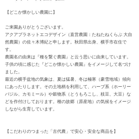
【どこか懐かしい農園に】

ご来園ありがとうございます。

アクアプラネットエコデザイン（直営農園：たねたねくらぶ 大自
然農園）の佐々木博紀と申します。秋田県出身、横手市在住で
す。

農園名の由来は『種を繋ぐ農園』と云う思いに由来しています。
子供の頃に感じた『どこか懐かしい農園』をイメージして名づけ
ました。

最近の横手盆地の気象は、夏は猛暑、冬は極寒（豪雪地域）傾向
にあったりします。その土地柄を利用して、ハーブ系（ホーリー
バジル、カモミール）や穀物系（とうもろこし、枝豆、大豆）な
どを作付けしております。種の故郷（原産地）の気候をイメージ
しながら生育しています。

【こだわりのつまった「古代農」で安心・安全な商品を】
