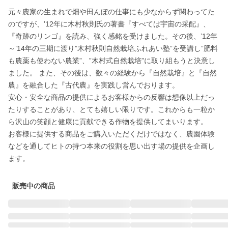
元々農家の生まれで畑や田んぼの仕事にも少なからず関わってた
のですが、’12年に木村秋則氏の著書『すべては宇宙の采配』、
『奇跡のリンゴ』を読み、強く感銘を受けました。その後、’12年
～’14年の三期に渡り”木村秋則自然栽培ふれあい塾”を受講し”肥料
も農薬も使わない農業”、”木村式自然栽培”に取り組もうと決意し
ました。 また、その後は、数々の経験から『自然栽培』と『自然
農』を融合した『古代農』を実践し営んでおります。

安心・安全な商品の提供によるお客様からの反響は想像以上だっ
たりすることがあり、とても嬉しい限りです。これからも一粒か
ら沢山の笑顔と健康に貢献できる作物を提供してまいります。 

お客様に提供する商品をご購入いただくだけではなく、農園体験
などを通してヒトの持つ本来の役割を思い出す場の提供を企画し
ます。 
販売中の商品