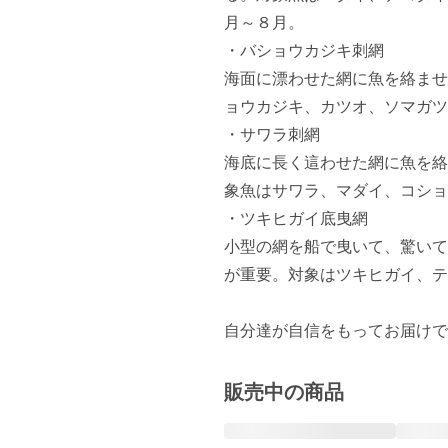
月～８月。

・バショウカジキ刺網

海面に漂わせた網に魚を絡ませ
ョウカジキ、カツオ、ソマガツ
・サワラ刺網

海底に長く這わせた網に魚を絡
象魚はサワラ、マダイ、コショ
・ツキヒガイ底曳網

小型の網を船で曳いて、驚いて
が重要。対象はツキヒガイ、テ
自分達が自信をもってお届けで
販売中の商品