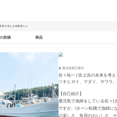
の未来を考える漁業者たち
の投稿
商品
鹿児島県日置市
佐々祐一 | 吹上浜の未来を考
ツキヒガイ、マダイ、サワラ、
【自己紹介】

鹿児島で漁師をしている佐々(
ですが、Iターン転職で漁師に
の楽しさ、魚貝のおいしさ、そ