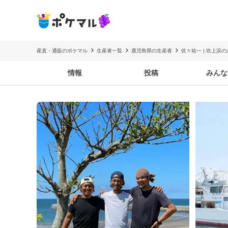
産直・通販のポケマル
生産者一覧
鹿児島県の生産者
佐々祐一 | 吹上浜
情報
投稿
みんな