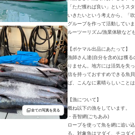
「ただ獲れば良い」というスタ
いきたいという考えから、「吹
グループを作って活動していま
ルーツーリズム/漁業体験なども
【ポケマル出品にあたって】

漁師さん達(自分を含め)は獲
りません。地方には活気を失っ
信を持っておすすめできる魚貝
ば、こんなに素晴らしいことは
【漁について】

概ね以下の漁をしています。

filter
全ての写真を見る
・吾智網(ごちあみ)

ロープを使って魚を網に追い込
る。対象魚はマダイ、チコダイ