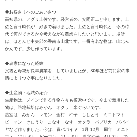
◆お客さまへのごあいさつ 

高知県の、アグリ土佐です。経営者の、安岡正二と申します。土
佐と言う時代が、好きで着けました。土佐と言う時代と、今の時
代で何ができるか今考えながら農業をしたいと思います。場所
は、ほとんど中央部の香南市山北です。一番有名な物は、山北み
かんです。少し作っています。

◆農家になった経緯

父親と母親が長年農業を、していましたが、30年ほど前に家の事
情によりつぐ事になりました。 

◆生産物・地域の紹介

生産物は、メインで作る作物を今も模索中です。今まで栽培した
物は、路地栽培はみかん　オクラ　米ぐらいです。 

温室は　みかん　レモン　金柑　柚子　ししとう　ミニトマト　
ピーマン　きゅうり　こなす　なす　オクラ　パプリカ　パパイ
ヤなど作りました。今は、青パパイヤ　1月-12月　周年　ミニト
マト　12月-6月　ピーマン　11月-6月　温室柚子　4月-7月　で