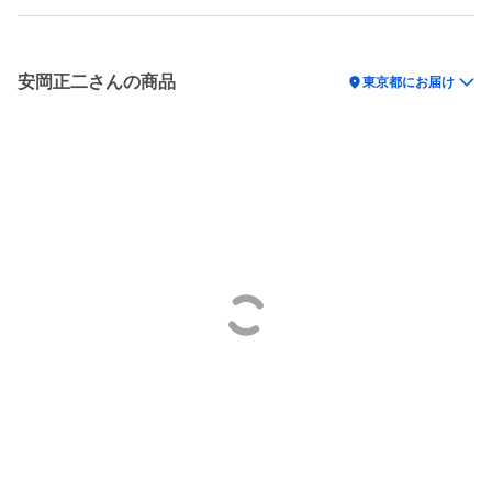
安岡正二さんの商品
location_on
東京都にお届け