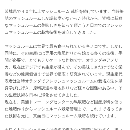
茨城県で４０年以上マッシュルーム 栽培を続けています。当時缶
詰のマッシュルームしか認知度がなかった時代から、皆様に新鮮
なマッシュルームの美味しさを知って頂こうと日本でのフレッシ
ュマッシュルームの栽培技術を確立してきました。

マッシュルームは世界で最も食べられているキノコです。しかし
同時に、その生産には専用の堆肥作りから始まる多くの技術、手
間が必要で、とてもデリケートな作物です。オランダやアメリ
カ、現在はアジアでも生産が盛んで、その美味しさだけでなく栄
養などの健康価値まで世界で幅広く研究されています。現生産代
表者は当時オランダでフレッシュマッシュルームの栽培方法を単
身学びに行き、原料調達や培地作りなど様々な困難のある中、そ
の生産技術を日本に帰化させてきました。

現在も、美浦トレーニングセンターの馬厩肥など国産原料を使っ
た堆肥作りからマッシュルーム栽培管理まで、これまで培ってき
た技術を元に、真面目にマッシュルーム栽培を続けています。

ホワイトマッシュルームは繊細で傷みなど表情に出やすく、扱い