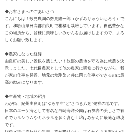
◆お客さまへのごあいさつ

こんにちは！数見農園の数見隆一郎（かずみりゅういちろう）で
す。和歌山県日高郡由良町で柑橘を栽培しています。自然豊かな
この場所から、皆様に美味しいみかんをお届けしますので、よろ
しくお願い致します。

◆農家になった経緯

由良町の美しい景観を残したい！故郷の農地を守る為に就農を決
意しました。七代目農家として他の農家に研修に行きながら、我
が家の仕事を習得。地元の幼馴染と共に同じ仕事ができるのは最
高の励みになります。

◆生産物・地域の紹介

わが街、紀州由良町は“ゆら早生”と“さつき八朔”発祥の地です。

日本のエーゲ海として有名な白崎海洋公園は石灰岩の美しさで有
名でカルシウムやミネラルを多く含む土壌はみかんに最適な環境
です。

紀伊水道に流れ込む黒潮。霜が降りない、古くからある海沿いの