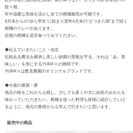
段々畑。

年中温暖な気候を活かし全ての柑橘栽培が可能です。

9月末からの“ゆら早生”に始まり翌年4月末の”さつき八朔”まで続く
柑橘のリレーがあります。

自慢の柑橘を是非食べてみてください。

◆伝えていきたいこと・信念

伝統ある農法を継承し美しい故郷の景観を守る。それは「あ、美
味しい」を形にするYURA’ｎの挑戦です。

YURA’ｎは数見農園のオリジナルブランドです。

◆今後の展望・夢

地元の味をこれからも残し、少しでも多くの方に由良のみかんを
味わっていただきたい。柑橘を使った料理も皆様に紹介していけ
販売中の商品