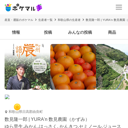
産直・通販のポケマル
生産者一覧
和歌山県の生産者
数見隆一郎 | YURA'n 数見農
情報
投稿
みんなの投稿
商品
和歌山県日高郡由良町
数見隆一郎 | YURA'n 数見農園（かずみ）
ゆら早生,みかん,はっさく, かんきつ,セミノール,ジュース