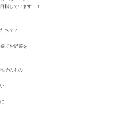
目指しています！！

たち？？

婦でお野菜を

地そのもの

い

に
