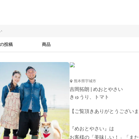
い
の投稿
商品
熊本県宇城市
吉岡拓朗 | めおとやさい
きゅうり、トマト
【ご覧頂きありがとうございま
『めおとやさい』は

お客様の「美味しい！」「また