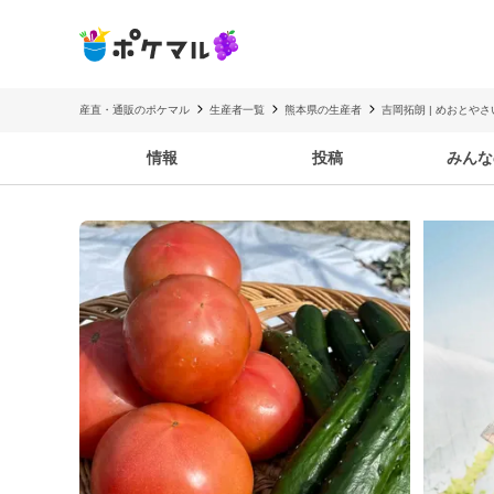
産直・通販のポケマル
生産者一覧
熊本県の生産者
吉岡拓朗 | めおとやさ
情報
投稿
みんな