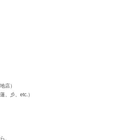
地店）

彡、etc.）

ら、
