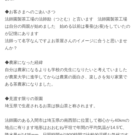
◆お客さまへのごあいさつ

法師園製茶工場の法師励（つとむ）と言います　法師園製茶工場
は自分の両親が始めました　始める以前は養蚕(お蚕)をしていたの
が記憶にあります

法師って名字なんですよお茶屋さんのイメージに合うと思いませ
んか？

◆農家になった経緯

自分は農家になるよりも学校の先生になりたいと考えていました
が農業大学に進学してからは農業の面白さ、楽しさを知り家業で
ある茶農家になりました。

◆見渡す限りの茶園

埼玉県で生産されるお茶は狭山茶と称されます。

法師園のある入間市は埼玉県の南西部に位置して都心から40kmの
地点に有ります地形はおおむね平坦で年間の平均気温が14.5℃、
降水量が1435mm、日照時間が1900時間で比較的温暖な気候です