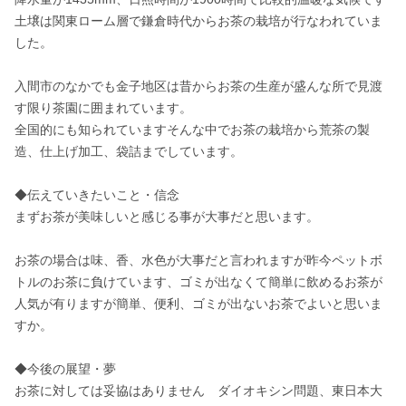
土壌は関東ローム層で鎌倉時代からお茶の栽培が行なわれていま
した。

入間市のなかでも金子地区は昔からお茶の生産が盛んな所で見渡
す限り茶園に囲まれています。

全国的にも知られていますそんな中でお茶の栽培から荒茶の製
造、仕上げ加工、袋詰までしています。

◆伝えていきたいこと・信念

まずお茶が美味しいと感じる事が大事だと思います。

お茶の場合は味、香、水色が大事だと言われますが昨今ペットボ
トルのお茶に負けています、ゴミが出なくて簡単に飲めるお茶が
人気が有りますが簡単、便利、ゴミが出ないお茶でよいと思いま
すか。

◆今後の展望・夢

お茶に対しては妥協はありません　ダイオキシン問題、東日本大