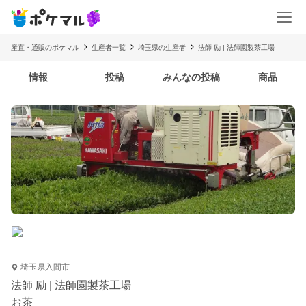
産直・通販のポケマル
生産者一覧
埼玉県の生産者
法師 励 | 法師園製茶工場
情報
投稿
みんなの投稿
商品
埼玉県入間市
法師 励 | 法師園製茶工場
お茶