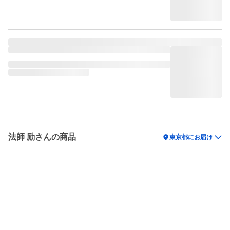
法師 励さんの商品
location_on
東京都にお届け