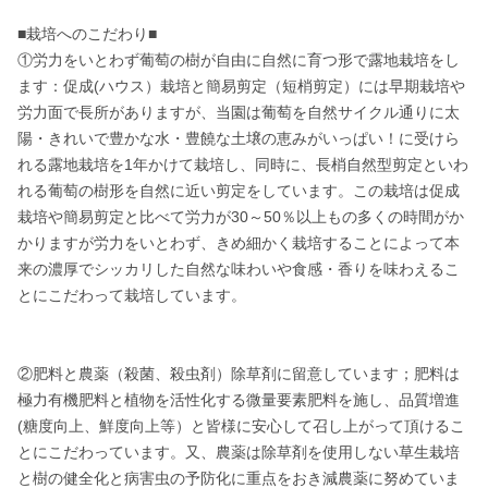
■栽培へのこだわり■

①労力をいとわず葡萄の樹が自由に自然に育つ形で露地栽培をし
ます：促成(ハウス）栽培と簡易剪定（短梢剪定）には早期栽培や
労力面で長所がありますが、当園は葡萄を自然サイクル通りに太
陽・きれいで豊かな水・豊饒な土壌の恵みがいっぱい！に受けら
れる露地栽培を1年かけて栽培し、同時に、長梢自然型剪定といわ
れる葡萄の樹形を自然に近い剪定をしています。この栽培は促成
栽培や簡易剪定と比べて労力が30～50％以上もの多くの時間がか
かりますが労力をいとわず、きめ細かく栽培することによって本
来の濃厚でシッカリした自然な味わいや食感・香りを味わえるこ
とにこだわって栽培しています。

②肥料と農薬（殺菌、殺虫剤）除草剤に留意しています；肥料は
極力有機肥料と植物を活性化する微量要素肥料を施し、品質増進
(糖度向上、鮮度向上等）と皆様に安心して召し上がって頂けるこ
とにこだわっています。又、農薬は除草剤を使用しない草生栽培
と樹の健全化と病害虫の予防化に重点をおき減農薬に努めていま