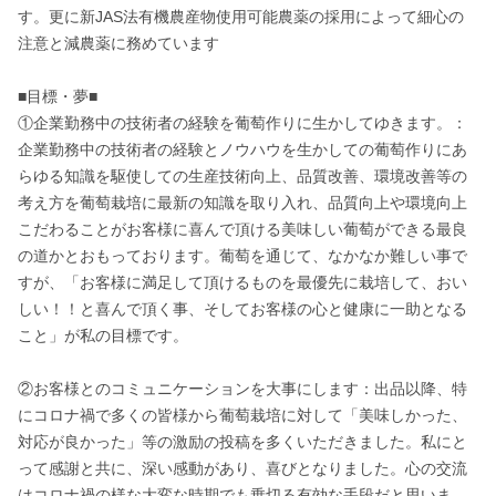
す。更に新JAS法有機農産物使用可能農薬の採用によって細心の
注意と減農薬に務めています

■目標・夢■

①企業勤務中の技術者の経験を葡萄作りに生かしてゆきます。：
企業勤務中の技術者の経験とノウハウを生かしての葡萄作りにあ
らゆる知識を駆使しての生産技術向上、品質改善、環境改善等の
考え方を葡萄栽培に最新の知識を取り入れ、品質向上や環境向上
こだわることがお客様に喜んで頂ける美味しい葡萄ができる最良
の道かとおもっております。葡萄を通じて、なかなか難しい事で
すが、「お客様に満足して頂けるものを最優先に栽培して、おい
しい！！と喜んで頂く事、そしてお客様の心と健康に一助となる
こと」が私の目標です。

②お客様とのコミュニケーションを大事にします：出品以降、特
にコロナ禍で多くの皆様から葡萄栽培に対して「美味しかった、
対応が良かった」等の激励の投稿を多くいただきました。私にと
って感謝と共に、深い感動があり、喜びとなりました。心の交流
はコロナ禍の様な大変な時期でも乗切る有効な手段だと思いま