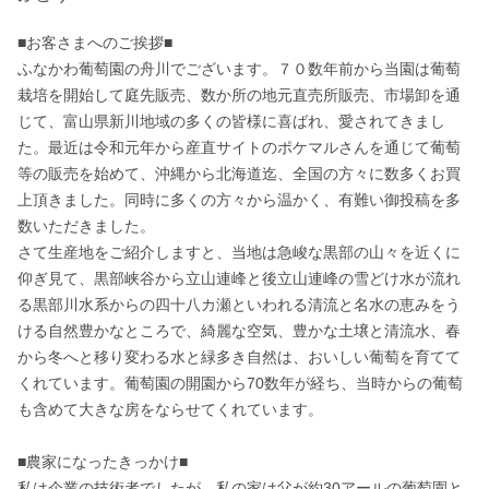
■お客さまへのご挨拶■

ふなかわ葡萄園の舟川でございます。７０数年前から当園は葡萄
栽培を開始して庭先販売、数か所の地元直売所販売、市場卸を通
じて、富山県新川地域の多くの皆様に喜ばれ、愛されてきまし
た。最近は令和元年から産直サイトのポケマルさんを通じて葡萄
等の販売を始めて、沖縄から北海道迄、全国の方々に数多くお買
上頂きました。同時に多くの方々から温かく、有難い御投稿を多
数いただきました。

さて生産地をご紹介しますと、当地は急峻な黒部の山々を近くに
仰ぎ見て、黒部峡谷から立山連峰と後立山連峰の雪どけ水が流れ
る黒部川水系からの四十八カ瀬といわれる清流と名水の恵みをう
ける自然豊かなところで、綺麗な空気、豊かな土壌と清流水、春
から冬へと移り変わる水と緑多き自然は、おいしい葡萄を育てて
くれています。葡萄園の開園から70数年が経ち、当時からの葡萄
も含めて大きな房をならせてくれています。

■農家になったきっかけ■

私は企業の技術者でしたが、私の家は父が約30アールの葡萄園と