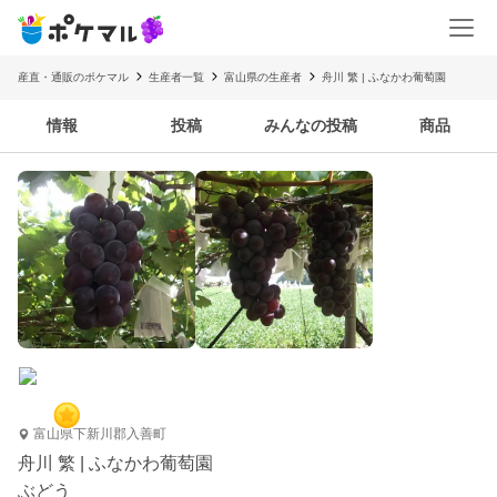
産直・通販のポケマル
生産者一覧
富山県の生産者
舟川 繁 | ふなかわ葡萄園
情報
投稿
みんなの投稿
商品
富山県下新川郡入善町
舟川 繁 | ふなかわ葡萄園
ぶどう