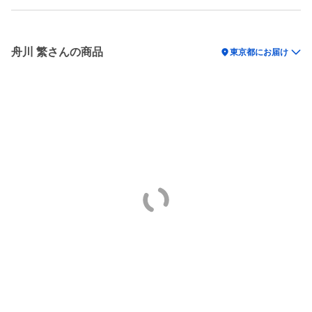
舟川 繁さんの商品
location_on
東京都にお届け