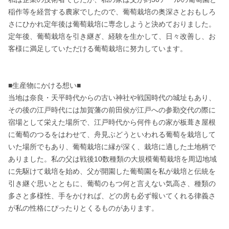
稲作等を経営する農家でしたので、葡萄栽培の奥深さとおもしろ
さにひかれ定年後は葡萄栽培に専念しようと決めておりました。
定年後、葡萄栽培を引き継ぎ、経験を生かして、日々改善し、お
客様に満足していただける葡萄栽培に努力しています。

■生産物にかける想い■

当地は奈良・天平時代からの古い神社や戦国時代の城址もあり、
その後の江戸時代には加賀藩の前田侯が江戸への参勤交代の際に
宿場として栄えた場所で、江戸時代から何件もの家が板葺き屋根
に葡萄のつるをはわせて、舟見ぶどうといわれる葡萄を栽培して
いた場所でもあり、葡萄栽培に縁が深く、栽培に適した土地柄で
ありました。私の父は戦後10数種類の大規模葡萄栽培を周辺地域
に先駆けて栽培を始め、父が開園した葡萄園を私が栽培と伝統を
引き継ぐ思いとともに、葡萄のもつ何と言えない気高さ、種類の
多さと多様性、手をかければ、どの房も必ず報いてくれる律義さ
が私の性格にぴったりとくるものがあります。
