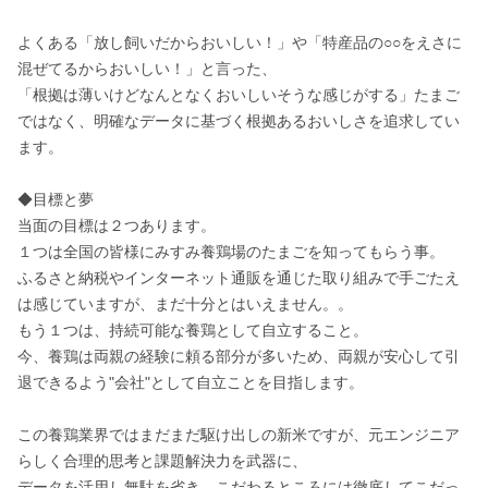
よくある「放し飼いだからおいしい！」や「特産品の○○をえさに
混ぜてるからおいしい！」と言った、

「根拠は薄いけどなんとなくおいしいそうな感じがする」たまご
ではなく、明確なデータに基づく根拠あるおいしさを追求してい
ます。

◆目標と夢

当面の目標は２つあります。

１つは全国の皆様にみすみ養鶏場のたまごを知ってもらう事。

ふるさと納税やインターネット通販を通じた取り組みで手ごたえ
は感じていますが、まだ十分とはいえません。。

もう１つは、持続可能な養鶏として自立すること。

今、養鶏は両親の経験に頼る部分が多いため、両親が安心して引
退できるよう"会社"として自立ことを目指します。

この養鶏業界ではまだまだ駆け出しの新米ですが、元エンジニア
らしく合理的思考と課題解決力を武器に、

データを活用し無駄を省き、こだわるところには徹底してこだっ