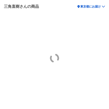
三角直樹さんの商品
location_on
東京都にお届け