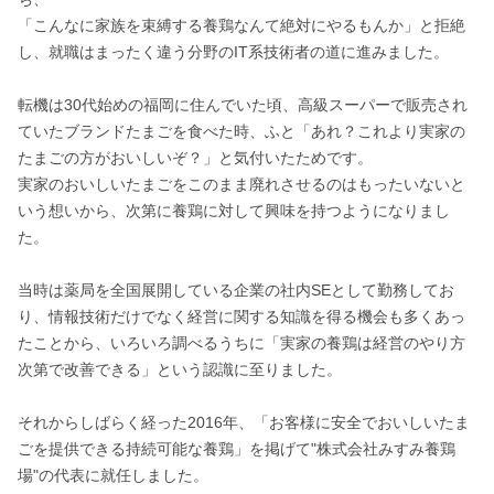
「こんなに家族を束縛する養鶏なんて絶対にやるもんか」と拒絶
し、就職はまったく違う分野のIT系技術者の道に進みました。

転機は30代始めの福岡に住んでいた頃、高級スーパーで販売され
ていたブランドたまごを食べた時、ふと「あれ？これより実家の
たまごの方がおいしいぞ？」と気付いたためです。

実家のおいしいたまごをこのまま廃れさせるのはもったいないと
いう想いから、次第に養鶏に対して興味を持つようになりまし
た。

当時は薬局を全国展開している企業の社内SEとして勤務してお
り、情報技術だけでなく経営に関する知識を得る機会も多くあっ
たことから、いろいろ調べるうちに「実家の養鶏は経営のやり方
次第で改善できる」という認識に至りました。

それからしばらく経った2016年、「お客様に安全でおいしいたま
ごを提供できる持続可能な養鶏」を掲げて"株式会社みすみ養鶏
場"の代表に就任しました。
