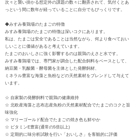
次々と襲い掛かる想定外の課題の数々に翻弄されて、気付くとあ
っという間に数年が経っていることに自分でもびっくりです。

◆みすみ養鶏場のたまごの特徴

みすみ養鶏場のたまごの特徴は深いコクにあります。

私は、たまごは安全であることは当然ながら、何より食べておい
しいことに価値があると考えています。

たまごのおいしさに強く影響するのは親鶏のえさと水です。

みすみ養鶏場では、専門家が調合した配合飼料をベースとして、
納豆菌・乳酸菌・酵母菌を主体とした発酵飼材、

ミネラル豊富な海藻と魚粉などの天然素材をブレンドして与えて
います。

☆ 自家製の発酵飼料で親鶏の健康維持

☆ 北欧産海藻と志布志産魚粉の天然素材配合でたまごのコクと旨
味強化

☆ マリーゴールド配合でたまごの焼き色も鮮やか

☆ ビタミンE豊富(通常の5倍以上)

☆ 定期的に味分析試験を行い「おいしさ」を客観的に評価
