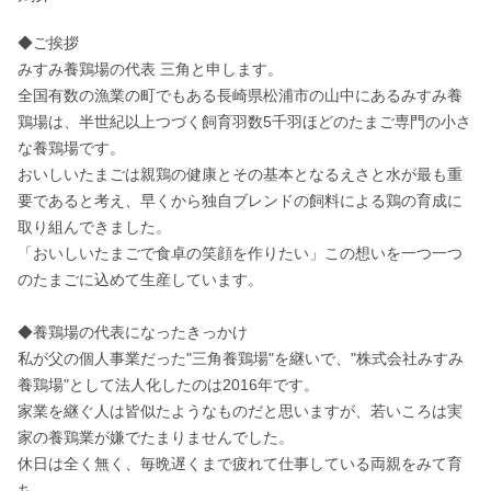
◆ご挨拶

みすみ養鶏場の代表 三角と申します。

全国有数の漁業の町でもある長崎県松浦市の山中にあるみすみ養
鶏場は、半世紀以上つづく飼育羽数5千羽ほどのたまご専門の小さ
な養鶏場です。

おいしいたまごは親鶏の健康とその基本となるえさと水が最も重
要であると考え、早くから独自ブレンドの飼料による鶏の育成に
取り組んできました。

「おいしいたまごで食卓の笑顔を作りたい」この想いを一つ一つ
のたまごに込めて生産しています。

◆養鶏場の代表になったきっかけ

私が父の個人事業だった"三角養鶏場"を継いで、"株式会社みすみ
養鶏場"として法人化したのは2016年です。

家業を継ぐ人は皆似たようなものだと思いますが、若いころは実
家の養鶏業が嫌でたまりませんでした。

休日は全く無く、毎晩遅くまで疲れて仕事している両親をみて育
ち、
